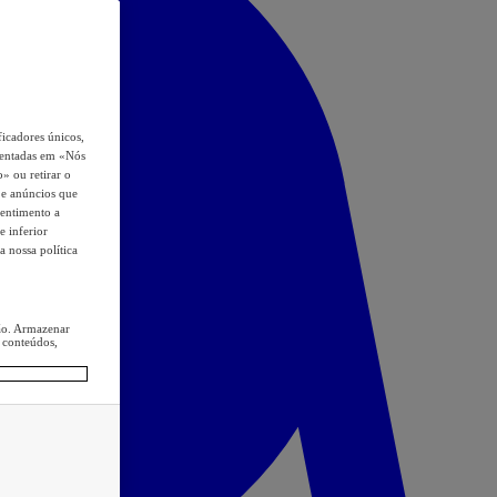
icadores únicos,
esentadas em «Nós
o» ou retirar o
s e anúncios que
sentimento a
e inferior
a nossa política
ção. Armazenar
 conteúdos,