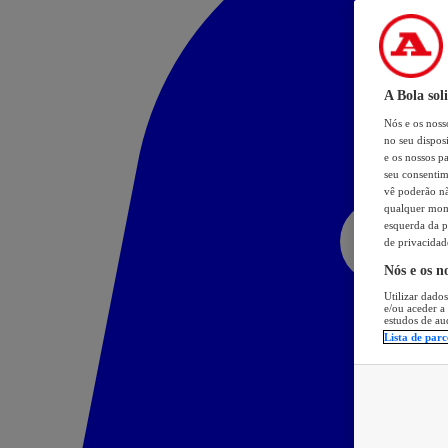
A Bola sol
Nós e os nos
no seu dispos
e os nossos pa
seu consentim
vê poderão não
qualquer mome
esquerda da p
de privacidad
Nós e os n
Utilizar dados
e/ou aceder a
estudos de au
Lista de parc