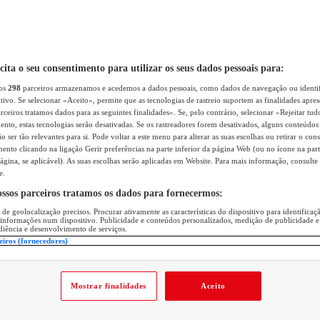
icita o seu consentimento para utilizar os seus dados pessoais para:
sos
298
parceiros armazenamos e acedemos a dados pessoais, como dados de navegação ou identif
itivo. Se selecionar «Aceito», permite que as tecnologias de rastreio suportem as finalidades apr
rceiros tratamos dados para as seguintes finalidades». Se, pelo contrário, selecionar «Rejeitar tud
ento, estas tecnologias serão desativadas. Se os rastreadores forem desativados, alguns conteúdo
 ser tão relevantes para si. Pode voltar a este menu para alterar as suas escolhas ou retirar o con
nto clicando na ligação Gerir preferências na parte inferior da página Web (ou no ícone na part
ágina, se aplicável). As suas escolhas serão aplicadas em Website. Para mais informação, consulte 
e.
ossos parceiros tratamos os dados para fornecermos:
 de geolocalização precisos. Procurar ativamente as características do dispositivo para identifica
 informações num dispositivo. Publicidade e conteúdos personalizados, medição de publicidade e
diência e desenvolvimento de serviços.
eiros (fornecedores)
Mostrar finalidades
Aceito