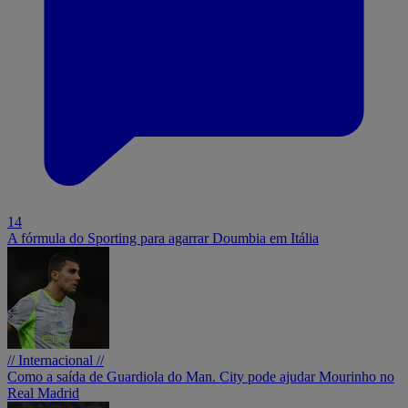
14
A fórmula do Sporting para agarrar Doumbia em Itália
// Internacional //
Como a saída de Guardiola do Man. City pode ajudar Mourinho no
Real Madrid