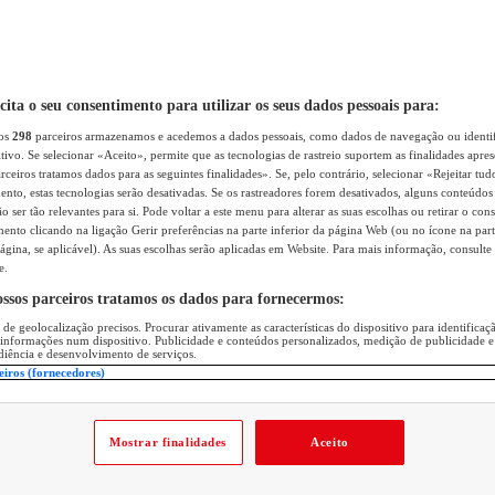
icita o seu consentimento para utilizar os seus dados pessoais para:
sos
298
parceiros armazenamos e acedemos a dados pessoais, como dados de navegação ou identif
itivo. Se selecionar «Aceito», permite que as tecnologias de rastreio suportem as finalidades apr
rceiros tratamos dados para as seguintes finalidades». Se, pelo contrário, selecionar «Rejeitar tud
ento, estas tecnologias serão desativadas. Se os rastreadores forem desativados, alguns conteúdo
 ser tão relevantes para si. Pode voltar a este menu para alterar as suas escolhas ou retirar o con
nto clicando na ligação Gerir preferências na parte inferior da página Web (ou no ícone na part
ágina, se aplicável). As suas escolhas serão aplicadas em Website. Para mais informação, consulte 
e.
ossos parceiros tratamos os dados para fornecermos:
 de geolocalização precisos. Procurar ativamente as características do dispositivo para identifica
 informações num dispositivo. Publicidade e conteúdos personalizados, medição de publicidade e
diência e desenvolvimento de serviços.
eiros (fornecedores)
Mostrar finalidades
Aceito