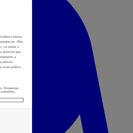
icadores únicos,
esentadas em «Nós
o» ou retirar o
s e anúncios que
sentimento a
e inferior
a nossa política
ção. Armazenar
 conteúdos,