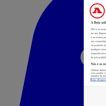
A Bola sol
Nós e os nos
no seu dispos
e os nossos pa
seu consentim
vê poderão não
qualquer mome
esquerda da p
de privacidad
Nós e os n
Utilizar dados
e/ou aceder a
estudos de au
Lista de parc