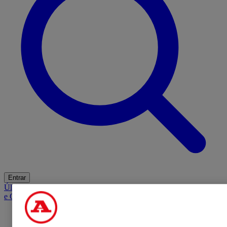
Entrar
Últimas
Mercado
Opinião
iGaming Hub
A BOLA SUGERE
Barba
e Cabelo