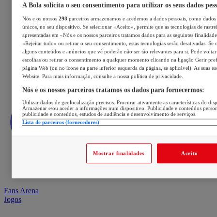
A Bola solicita o seu consentimento para utilizar os seus dados pes
Nós e os nossos
298
parceiros armazenamos e acedemos a dados pessoais, como dados 
únicos, no seu dispositivo. Se selecionar «Aceito», permite que as tecnologias de rastre
apresentadas em «Nós e os nossos parceiros tratamos dados para as seguintes finalidades
«Rejeitar tudo» ou retirar o seu consentimento, estas tecnologias serão desativadas. Se 
alguns conteúdos e anúncios que vê poderão não ser tão relevantes para si. Pode voltar 
escolhas ou retirar o consentimento a qualquer momento clicando na ligação Gerir prefe
página Web (ou no ícone na parte inferior esquerda da página, se aplicável). As suas e
Website. Para mais informação, consulte a nossa política de privacidade.
Nós e os nossos parceiros tratamos os dados para fornecermos:
Utilizar dados de geolocalização precisos. Procurar ativamente as características do disp
Armazenar e/ou aceder a informações num dispositivo. Publicidade e conteúdos perso
publicidade e conteúdos, estudos de audiência e desenvolvimento de serviços.
Lista de parceiros (fornecedores)
Mostrar finalidades
Aceito
Fans Arena
Jogos