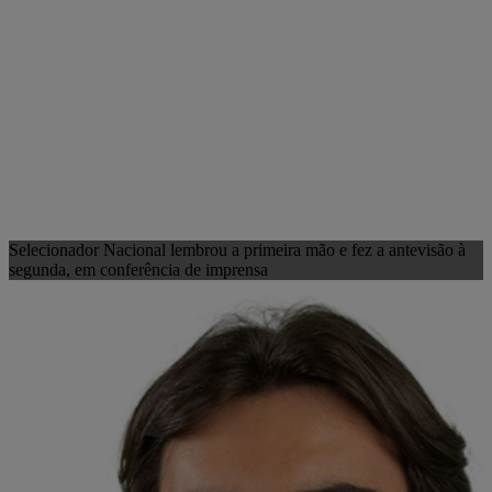
Selecionador Nacional lembrou a primeira mão e fez a antevisão à
segunda, em conferência de imprensa