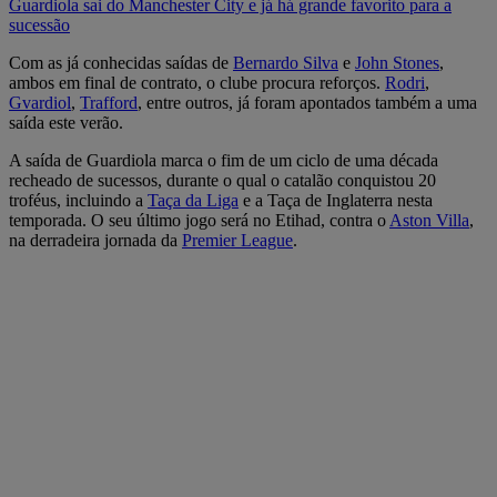
Guardiola sai do Manchester City e já há grande favorito para a
sucessão
Com as já conhecidas saídas de
Bernardo Silva
e
John Stones
,
ambos em final de contrato, o clube procura reforços.
Rodri
,
Gvardiol
,
Trafford
, entre outros, já foram apontados também a uma
saída este verão.
A saída de Guardiola marca o fim de um ciclo de uma década
recheado de sucessos, durante o qual o catalão conquistou 20
troféus, incluindo a
Taça da Liga
e a Taça de Inglaterra nesta
temporada. O seu último jogo será no Etihad, contra o
Aston Villa
,
na derradeira jornada da
Premier League
.