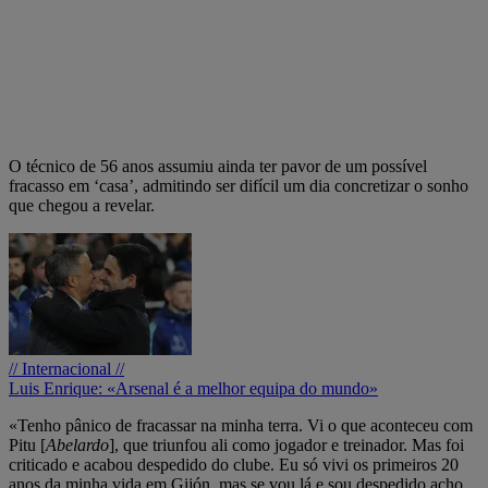
O técnico de 56 anos assumiu ainda ter pavor de um possível
fracasso em ‘casa’, admitindo ser difícil um dia concretizar o sonho
que chegou a revelar.
// Internacional //
Luis Enrique: «Arsenal é a melhor equipa do mundo»
«Tenho pânico de fracassar na minha terra. Vi o que aconteceu com
Pitu [
Abelardo
], que triunfou ali como jogador e treinador. Mas foi
criticado e acabou despedido do clube. Eu só vivi os primeiros 20
anos da minha vida em Gijón, mas se vou lá e sou despedido acho