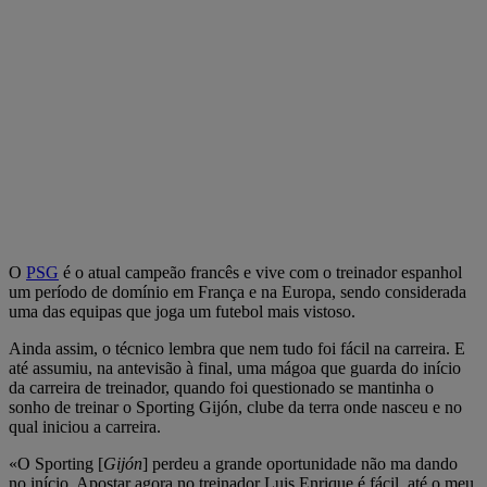
O
PSG
é o atual campeão francês e vive com o treinador espanhol
um período de domínio em França e na Europa, sendo considerada
uma das equipas que joga um futebol mais vistoso.
Ainda assim, o técnico lembra que nem tudo foi fácil na carreira. E
até assumiu, na antevisão à final, uma mágoa que guarda do início
da carreira de treinador, quando foi questionado se mantinha o
sonho de treinar o Sporting Gijón, clube da terra onde nasceu e no
qual iniciou a carreira.
«O Sporting [
Gijón
] perdeu a grande oportunidade não ma dando
no início. Apostar agora no treinador Luis Enrique é fácil, até o meu