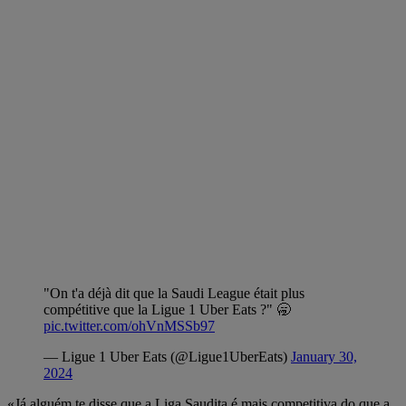
"On t'a déjà dit que la Saudi League était plus
compétitive que la Ligue 1 Uber Eats ?" 🥱
pic.twitter.com/ohVnMSSb97
— Ligue 1 Uber Eats (@Ligue1UberEats)
January 30,
2024
«Já alguém te disse que a Liga Saudita é mais competitiva do que a