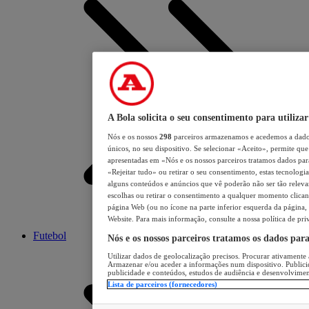
A Bola solicita o seu consentimento para utilizar
Nós e os nossos
298
parceiros armazenamos e acedemos a dados
únicos, no seu dispositivo. Se selecionar «Aceito», permite que 
apresentadas em «Nós e os nossos parceiros tratamos dados para 
«Rejeitar tudo» ou retirar o seu consentimento, estas tecnologia
alguns conteúdos e anúncios que vê poderão não ser tão relevant
escolhas ou retirar o consentimento a qualquer momento clicand
página Web (ou no ícone na parte inferior esquerda da página, s
Website. Para mais informação, consulte a nossa política de pri
Futebol
Nós e os nossos parceiros tratamos os dados par
Utilizar dados de geolocalização precisos. Procurar ativamente a
Armazenar e/ou aceder a informações num dispositivo. Publici
publicidade e conteúdos, estudos de audiência e desenvolvimen
Lista de parceiros (fornecedores)