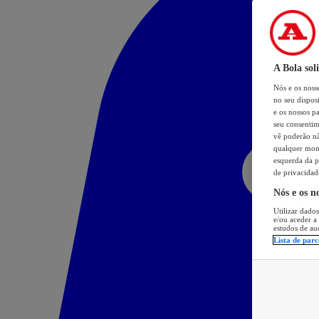
A Bola sol
Nós e os nos
no seu dispos
e os nossos pa
seu consentim
vê poderão não
qualquer mome
esquerda da p
de privacidad
Nós e os n
Utilizar dados
e/ou aceder a
estudos de au
Lista de parc