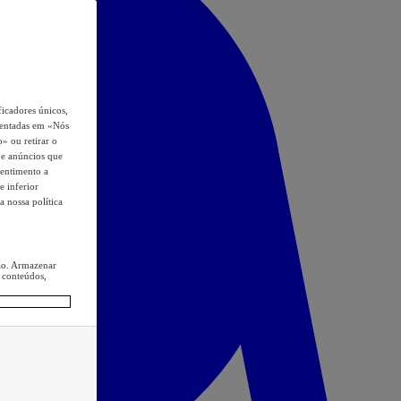
icadores únicos,
esentadas em «Nós
o» ou retirar o
s e anúncios que
sentimento a
e inferior
a nossa política
ção. Armazenar
 conteúdos,