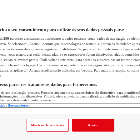
icita o seu consentimento para utilizar os seus dados pessoais para:
sos
298
parceiros armazenamos e acedemos a dados pessoais, como dados de navegação ou identif
itivo. Se selecionar «Aceito», permite que as tecnologias de rastreio suportem as finalidades apr
rceiros tratamos dados para as seguintes finalidades». Se, pelo contrário, selecionar «Rejeitar tud
ento, estas tecnologias serão desativadas. Se os rastreadores forem desativados, alguns conteúdo
 ser tão relevantes para si. Pode voltar a este menu para alterar as suas escolhas ou retirar o con
nto clicando na ligação Gerir preferências na parte inferior da página Web (ou no ícone na part
ágina, se aplicável). As suas escolhas serão aplicadas em Website. Para mais informação, consulte 
e.
ossos parceiros tratamos os dados para fornecermos:
 de geolocalização precisos. Procurar ativamente as características do dispositivo para identifica
 informações num dispositivo. Publicidade e conteúdos personalizados, medição de publicidade e
diência e desenvolvimento de serviços.
eiros (fornecedores)
Mostrar finalidades
Aceito