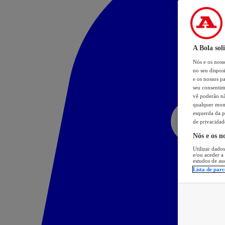
A Bola sol
Nós e os nos
no seu dispos
e os nossos pa
seu consentim
vê poderão não
qualquer mome
esquerda da p
de privacidad
Nós e os n
Utilizar dados
e/ou aceder a
estudos de au
Lista de parc