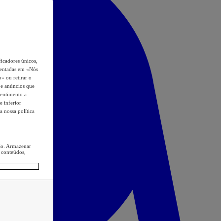
icadores únicos,
esentadas em «Nós
o» ou retirar o
s e anúncios que
sentimento a
e inferior
a nossa política
ção. Armazenar
 conteúdos,