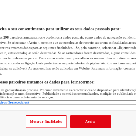
icita o seu consentimento para utilizar os seus dados pessoais para:
sos
298
parceiros armazenamos e acedemos a dados pessoais, como dados de navegação ou identif
itivo. Se selecionar «Aceito», permite que as tecnologias de rastreio suportem as finalidades apr
rceiros tratamos dados para as seguintes finalidades». Se, pelo contrário, selecionar «Rejeitar tud
ento, estas tecnologias serão desativadas. Se os rastreadores forem desativados, alguns conteúdo
 ser tão relevantes para si. Pode voltar a este menu para alterar as suas escolhas ou retirar o con
nto clicando na ligação Gerir preferências na parte inferior da página Web (ou no ícone na part
ágina, se aplicável). As suas escolhas serão aplicadas em Website. Para mais informação, consulte 
e.
ossos parceiros tratamos os dados para fornecermos:
 de geolocalização precisos. Procurar ativamente as características do dispositivo para identifica
 informações num dispositivo. Publicidade e conteúdos personalizados, medição de publicidade e
diência e desenvolvimento de serviços.
eiros (fornecedores)
Mostrar finalidades
Aceito