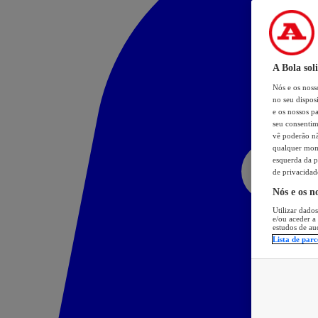
A Bola sol
Nós e os nos
no seu dispos
e os nossos pa
seu consentim
vê poderão não
qualquer mome
esquerda da p
de privacidad
Nós e os n
Utilizar dados
e/ou aceder a
estudos de au
Lista de parc