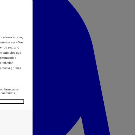
icadores únicos,
esentadas em «Nós
o» ou retirar o
s e anúncios que
sentimento a
e inferior
a nossa política
ção. Armazenar
 conteúdos,