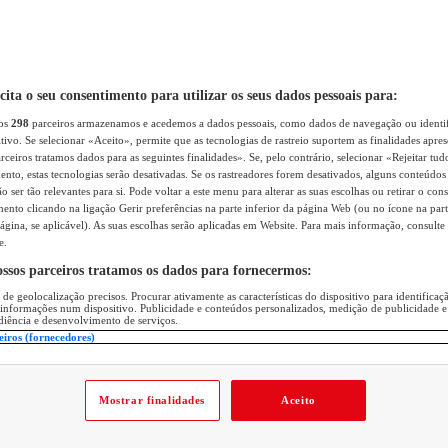
icita o seu consentimento para utilizar os seus dados pessoais para:
sos
298
parceiros armazenamos e acedemos a dados pessoais, como dados de navegação ou identif
itivo. Se selecionar «Aceito», permite que as tecnologias de rastreio suportem as finalidades apr
rceiros tratamos dados para as seguintes finalidades». Se, pelo contrário, selecionar «Rejeitar tud
ento, estas tecnologias serão desativadas. Se os rastreadores forem desativados, alguns conteúdo
 ser tão relevantes para si. Pode voltar a este menu para alterar as suas escolhas ou retirar o con
nto clicando na ligação Gerir preferências na parte inferior da página Web (ou no ícone na part
ágina, se aplicável). As suas escolhas serão aplicadas em Website. Para mais informação, consulte 
e.
ossos parceiros tratamos os dados para fornecermos:
 de geolocalização precisos. Procurar ativamente as características do dispositivo para identifica
 informações num dispositivo. Publicidade e conteúdos personalizados, medição de publicidade e
diência e desenvolvimento de serviços.
eiros (fornecedores)
Mostrar finalidades
Aceito