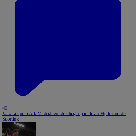
40
Valor a que o Atl. Madrid tem de chegar para levar Hjulmand do
Sporting