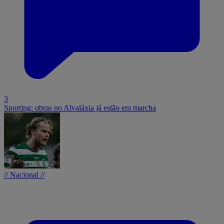
3
Sporting: obras no Alvaláxia já estão em marcha
// Nacional //