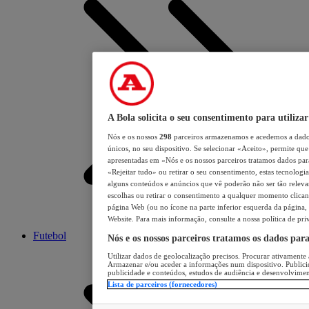
A Bola solicita o seu consentimento para utilizar
Nós e os nossos
298
parceiros armazenamos e acedemos a dados
únicos, no seu dispositivo. Se selecionar «Aceito», permite que 
apresentadas em «Nós e os nossos parceiros tratamos dados para 
«Rejeitar tudo» ou retirar o seu consentimento, estas tecnologia
alguns conteúdos e anúncios que vê poderão não ser tão relevant
escolhas ou retirar o consentimento a qualquer momento clicand
página Web (ou no ícone na parte inferior esquerda da página, s
Website. Para mais informação, consulte a nossa política de pri
Futebol
Nós e os nossos parceiros tratamos os dados par
Utilizar dados de geolocalização precisos. Procurar ativamente a
Armazenar e/ou aceder a informações num dispositivo. Publici
publicidade e conteúdos, estudos de audiência e desenvolvimen
Lista de parceiros (fornecedores)