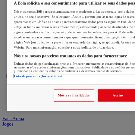
A Bola solicita o seu consentimento para utilizar os seus dados pes
Nós e os nossos
298
parceiros armazenamos e acedemos a dados pessoais, como dados 
únicos, no seu dispositivo. Se selecionar «Aceito», permite que as tecnologias de rastre
apresentadas em «Nós e os nossos parceiros tratamos dados para as seguintes finalidades
«Rejeitar tudo» ou retirar o seu consentimento, estas tecnologias serão desativadas. Se 
alguns conteúdos e anúncios que vê poderão não ser tão relevantes para si. Pode voltar 
escolhas ou retirar o consentimento a qualquer momento clicando na ligação Gerir prefe
página Web (ou no ícone na parte inferior esquerda da página, se aplicável). As suas e
Website. Para mais informação, consulte a nossa política de privacidade.
Nós e os nossos parceiros tratamos os dados para fornecermos:
Utilizar dados de geolocalização precisos. Procurar ativamente as características do disp
Armazenar e/ou aceder a informações num dispositivo. Publicidade e conteúdos perso
publicidade e conteúdos, estudos de audiência e desenvolvimento de serviços.
Lista de parceiros (fornecedores)
Mostrar finalidades
Aceito
Fans Arena
Jogos