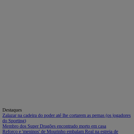
Destaques
Zalazar na cadeira do poder até lhe cortarem as pernas (os jogadores
do Sporting)
Membro dos Super Dragões encontrado morto em casa
Reforço e 'meninos' de Mourinho embalam Real na estreia de