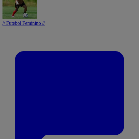
// Futebol Feminino //