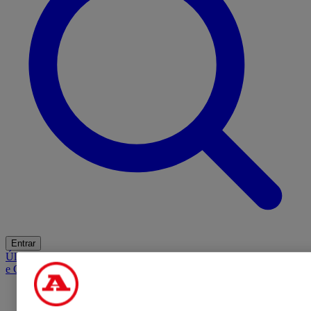
Entrar
Últimas
Mercado
Opinião
iGaming Hub
A BOLA SUGERE
Barba
e Cabelo