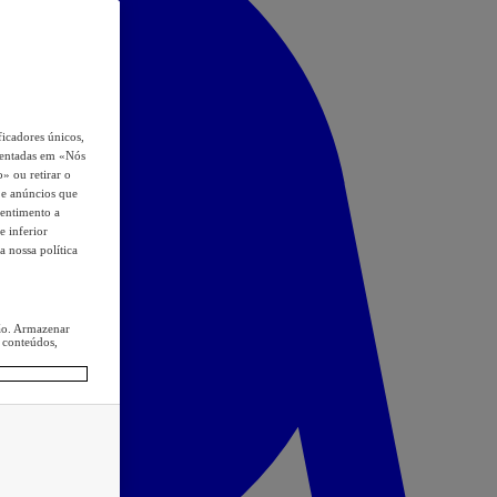
icadores únicos,
esentadas em «Nós
o» ou retirar o
s e anúncios que
sentimento a
e inferior
a nossa política
ção. Armazenar
 conteúdos,