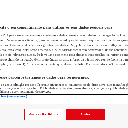
icita o seu consentimento para utilizar os seus dados pessoais para:
sos
298
parceiros armazenamos e acedemos a dados pessoais, como dados de navegação ou identif
itivo. Se selecionar «Aceito», permite que as tecnologias de rastreio suportem as finalidades apr
rceiros tratamos dados para as seguintes finalidades». Se, pelo contrário, selecionar «Rejeitar tud
ento, estas tecnologias serão desativadas. Se os rastreadores forem desativados, alguns conteúdo
 ser tão relevantes para si. Pode voltar a este menu para alterar as suas escolhas ou retirar o con
nto clicando na ligação Gerir preferências na parte inferior da página Web (ou no ícone na part
ágina, se aplicável). As suas escolhas serão aplicadas em Website. Para mais informação, consulte 
e.
ossos parceiros tratamos os dados para fornecermos:
 de geolocalização precisos. Procurar ativamente as características do dispositivo para identifica
 informações num dispositivo. Publicidade e conteúdos personalizados, medição de publicidade e
diência e desenvolvimento de serviços.
eiros (fornecedores)
Mostrar finalidades
Aceito