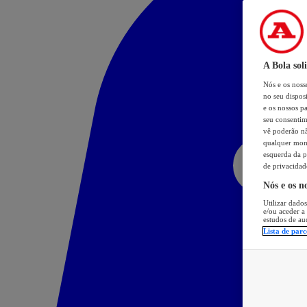
A Bola sol
Nós e os nos
no seu dispos
e os nossos pa
seu consentim
vê poderão não
qualquer mome
esquerda da p
de privacidad
Nós e os n
Utilizar dados
e/ou aceder a
estudos de au
Lista de parc