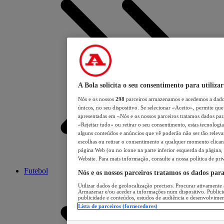
A Bola solicita o seu consentimento para utilizar
Nós e os nossos
298
parceiros armazenamos e acedemos a dados
únicos, no seu dispositivo. Se selecionar «Aceito», permite que 
apresentadas em «Nós e os nossos parceiros tratamos dados para 
«Rejeitar tudo» ou retirar o seu consentimento, estas tecnologia
alguns conteúdos e anúncios que vê poderão não ser tão relevant
escolhas ou retirar o consentimento a qualquer momento clicand
página Web (ou no ícone na parte inferior esquerda da página, s
Website. Para mais informação, consulte a nossa política de pri
Futebol
Nós e os nossos parceiros tratamos os dados par
Utilizar dados de geolocalização precisos. Procurar ativamente a
Armazenar e/ou aceder a informações num dispositivo. Publici
publicidade e conteúdos, estudos de audiência e desenvolvimen
Lista de parceiros (fornecedores)