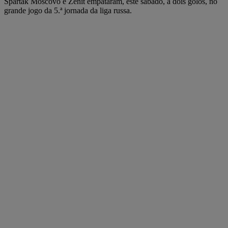
Spartak Moscovo e Zenit empataram, este sábado, a dois golos, no
grande jogo da 5.ª jornada da liga russa.