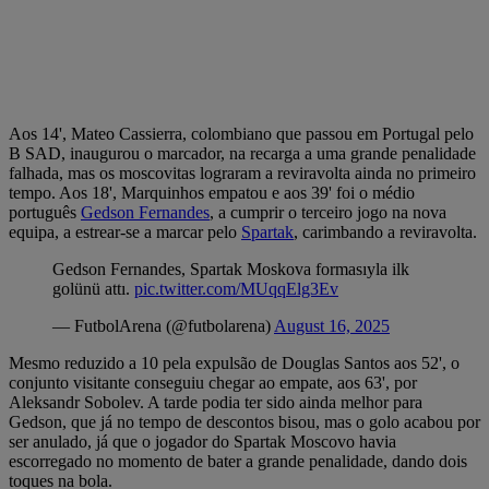
Aos 14', Mateo Cassierra, colombiano que passou em Portugal pelo
B SAD, inaugurou o marcador, na recarga a uma grande penalidade
falhada, mas os moscovitas lograram a reviravolta ainda no primeiro
tempo. Aos 18', Marquinhos empatou e aos 39' foi o médio
português
Gedson Fernandes
, a cumprir o terceiro jogo na nova
equipa, a estrear-se a marcar pelo
Spartak
, carimbando a reviravolta.
Gedson Fernandes, Spartak Moskova formasıyla ilk
golünü attı.
pic.twitter.com/MUqqElg3Ev
— FutbolArena (@futbolarena)
August 16, 2025
Mesmo reduzido a 10 pela expulsão de Douglas Santos aos 52', o
conjunto visitante conseguiu chegar ao empate, aos 63', por
Aleksandr Sobolev. A tarde podia ter sido ainda melhor para
Gedson, que já no tempo de descontos bisou, mas o golo acabou por
ser anulado, já que o jogador do Spartak Moscovo havia
escorregado no momento de bater a grande penalidade, dando dois
toques na bola.