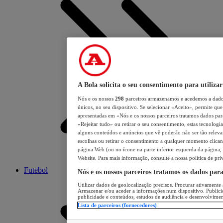
A Bola solicita o seu consentimento para utilizar
Nós e os nossos
298
parceiros armazenamos e acedemos a dados
únicos, no seu dispositivo. Se selecionar «Aceito», permite que 
apresentadas em «Nós e os nossos parceiros tratamos dados para 
«Rejeitar tudo» ou retirar o seu consentimento, estas tecnologia
alguns conteúdos e anúncios que vê poderão não ser tão relevant
escolhas ou retirar o consentimento a qualquer momento clicand
página Web (ou no ícone na parte inferior esquerda da página, s
Website. Para mais informação, consulte a nossa política de pri
Futebol
Nós e os nossos parceiros tratamos os dados par
Utilizar dados de geolocalização precisos. Procurar ativamente a
Armazenar e/ou aceder a informações num dispositivo. Publici
publicidade e conteúdos, estudos de audiência e desenvolvimen
Lista de parceiros (fornecedores)