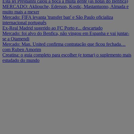
Esta lei Prestianni calou a boca a muita gente (as notas do Benfica)
MERCADO: Akliouche, Ederson, Kostic, Mastantuono, Almada e
muito mais a mexer
Mercado: FIFA levanta 'transfer ban' e São Paulo oficializa
internacional português
Ex-Real Madrid sugerido ao FC Porto e... descartado
Mercado: foi alvo do Benfica, não vingou em Espanha e vai juntar-
se a Otamendi
Mercado: Man. United confirma contratação que ficou fechada…
com Ruben Amorim
Creatina: o guia completo para escolher (e tomar) o suplemento mais
estudado do mundo