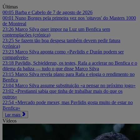
Últimas
00:05
Barba e Cabelo de 7 de agosto de 2026
00:01
Nuno Borges pela primeira vez nos 'oitavos' do Masters 1000
de Montreal
23:26
Marco Silva quer impor na Luz um Benfica sem
contemplações (crónica)
23:25
Se fazem tão boa despesa também devem pedir fatura
(crónica)
23:23
Marco Silva aponta como «Pavlidis e Durán podem ser
compatíveis»
23:18
Pavlidis, Schjelderup, os testes, Rafa a acelerar no Benfica e o
dilema da baliza — tudo o que disse Marco Silva
23:15
Marco Silva revela plano para Rafa e elogia o rendimento no
Benfica
23:04
Marco Silva assume substituição «a pensar no próximo jogo»
23:02
«Prestianni sabia que tinha de trabalhar mais do que os
outros»
22:54
«Mercado pode mexer, mas Pavlidis gosta muito de estar no
Benfica»
Ler mais
Vídeos