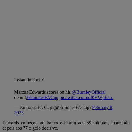
Instant impact ⚡️
Marcus Edwards scores on his
@BurnleyOfficial
debut!
#EmiratesFACup
pic.twitter.com/uI0VWpJo1u
— Emirates FA Cup (@EmiratesFACup)
February 8,
2025
Edwards começou no banco e entrou aos 59 minutos, marcando
depois aos 77 o golo decisivo.