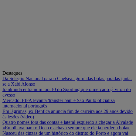
Destaques
Da Seleção Nacional para o Chelsea: 'guru' das bolas paradas junta-
se a Xabi Alonso
Irankunda entra num top-10 do Sporting que o mercado já virou do
avesso
Mercado: FIFA levanta 'transfer ban' e São Paulo oficializa
internacional português
Em lágrimas, ex-Benfica anuncia fim de carreira aos 29 anos devido
às lesões (vídeo)
Quatro nomes fora das contas e lateral-esquerdo a chegar a Alvalade
«Eu olhava para o Deco e achava sempre que ele ia perder a bola»
Nasceu das cinzas de um histórico do distrito do Porto e agora vai