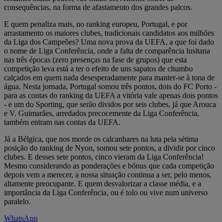
consequências, na forma de afastamento dos grandes palcos.
E quem penaliza mais, no ranking europeu, Portugal, e por
arrastamento os maiores clubes, tradicionais candidatos aos milhões
da Liga dos Campeões? Uma nova prova da UEFA, a que foi dado
o nome de Liga Conferência, onde a falta de comparência lusitana
nas três épocas (zero presenças na fase de grupos) que esta
competição leva está a ter o efeito de uns sapatos de chumbo
calçados em quem nada desesperadamente para manter-se à tona de
água. Nesta jornada, Portugal somou três pontos, dois do FC Porto -
para as contas do ranking da UEFA a vitória vale apenas dois pontos
- e um do Sporting, que serão dividos por seis clubes, já que Arouca
e V. Guimarães, arredados precocemente da Liga Conferência,
também entram nas contas da UEFA.
Já a Bélgica, que nos morde os calcanhares na luta pela sétima
posição do ranking de Nyon, somou sete pontos, a dividir por cinco
clubes. E desses sete pontos, cinco vieram da Liga Conferência!
Mesmo considerando as ponderações e bónus que cada competição
depois vem a merecer, a nossa situação continua a ser, pelo menos,
altamente preocupante. E quem desvalorizar a classe média, e a
importância da Liga Conferência, ou é tolo ou vive num universo
paralelo.
WhatsApp