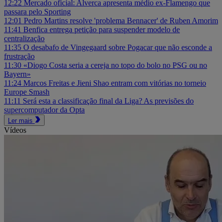
12:22
Mercado oficial: Alverca apresenta médio ex-Flamengo que
passara pelo Sporting
12:01
Pedro Martins resolve 'problema Bennacer' de Ruben Amorim
11:41
Benfica entrega petição para suspender modelo de
centralização
11:35
O desabafo de Vingegaard sobre Pogacar que não esconde a
frustração
11:30
«Diogo Costa seria a cereja no topo do bolo no PSG ou no
Bayern»
11:24
Marcos Freitas e Jieni Shao entram com vitórias no torneio
Europe Smash
11:11
Será esta a classificação final da Liga? As previsões do
supercomputador da Opta
Ler mais
Vídeos