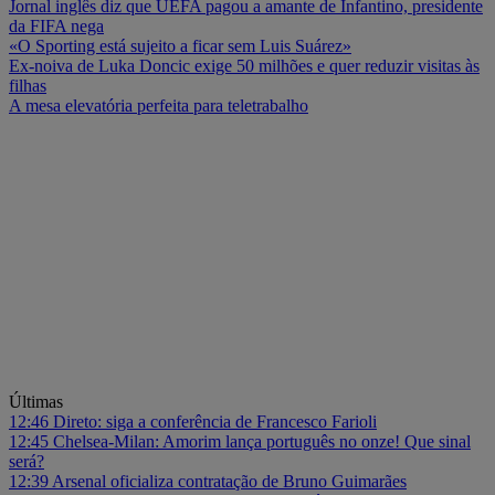
Jornal inglês diz que UEFA pagou a amante de Infantino, presidente
da FIFA nega
«O Sporting está sujeito a ficar sem Luis Suárez»
Ex-noiva de Luka Doncic exige 50 milhões e quer reduzir visitas às
filhas
A mesa elevatória perfeita para teletrabalho
Últimas
12:46
Direto: siga a conferência de Francesco Farioli
12:45
Chelsea-Milan: Amorim lança português no onze! Que sinal
será?
12:39
Arsenal oficializa contratação de Bruno Guimarães