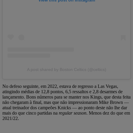
View this post on Instagram
A post shared by Boston Celtics (@celtics)
No defeso seguinte, em 2022, estava de regresso a Las Vegas,
atingindo médias de 12,8 pontos, 6,5 ressaltos e 2,8 desarmes de
lançamento. Bons números para se manter nos Kings, que desta feita
não chegaram à final, mas que não impressionaram Mike Brown —
atual treinador dos campeões Knicks — ao ponto deste não lhe dar
mais do que cinco partidas na
regular season
. Menos dez do que em
2021/22.