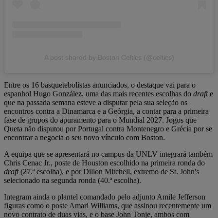
A post shared by Boston Celtics (@celtics)
Entre os 16 basquetebolistas anunciados, o destaque vai para o
espanhol Hugo González, uma das mais recentes escolhas do
draft
e
que na passada semana esteve a disputar pela sua seleção os
encontros contra a Dinamarca e a Geórgia, a contar para a primeira
fase de grupos do apuramento para o Mundial 2027. Jogos que
Queta não disputou por Portugal contra Montenegro e Grécia por se
encontrar a negocia o seu novo vínculo com Boston.
A equipa que se apresentará no campus da UNLV integrará também
Chris Cenac Jr., poste de Houston escolhido na primeira ronda do
draft
(27.ª escolha), e por Dillon Mitchell, extremo de St. John's
selecionado na segunda ronda (40.ª escolha).
Integram ainda o plantel comandado pelo adjunto Amile Jefferson
figuras como o poste Amari Williams, que assinou recentemente um
novo contrato de duas vias, e o base John Tonje, ambos com