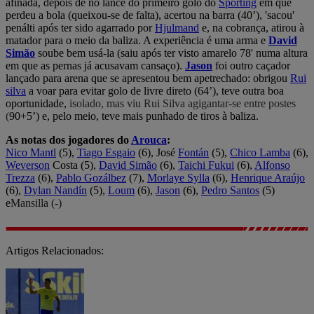
afinada, depois de no lance do primeiro golo do
Sporting
em que
perdeu a bola (queixou-se de falta), acertou na barra (40’), 'sacou'
penálti após ter sido agarrado por
Hjulmand
e, na cobrança, atirou à
matador para o meio da baliza. A experiência é uma arma e
David
Simão
soube bem usá-la (saiu após ter visto amarelo 78' numa altura
em que as pernas já acusavam cansaço).
Jason
foi outro caçador
lançado para arena que se apresentou bem apetrechado: obrigou
Rui
silva
a voar para evitar golo de livre direto (64’), teve outra boa
oportunidade,
isolado, mas viu Rui Silva agigantar-se entre postes
(
90+5’) e, pelo meio, teve mais punhado de tiros à baliza.
As notas dos jogadores do
Arouca
:
Nico Mantl
(5),
Tiago Esgaio
(6), José
Fontán
(5),
Chico Lamba
(6),
Weverson
Costa (5),
David Simão
(6),
Taichi Fukui
(6),
Alfonso
Trezza
(6),
Pablo Gozálbez
(7),
Morlaye Sylla
(6),
Henrique Araújo
(6),
Dylan Nandín
(5),
Loum
(6),
Jason
(6),
Pedro Santos
(5)
e
Mansilla (-)
Artigos Relacionados: