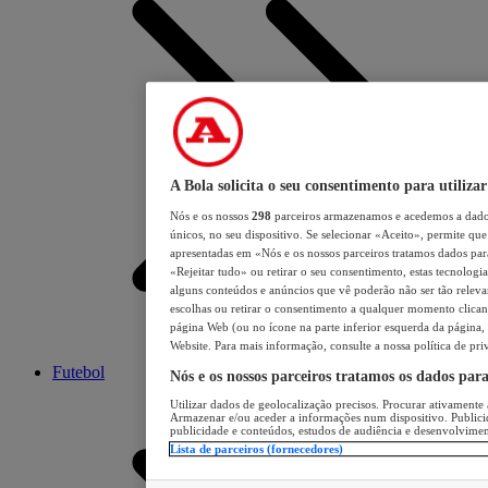
A Bola solicita o seu consentimento para utilizar
Nós e os nossos
298
parceiros armazenamos e acedemos a dados
únicos, no seu dispositivo. Se selecionar «Aceito», permite que 
apresentadas em «Nós e os nossos parceiros tratamos dados para 
«Rejeitar tudo» ou retirar o seu consentimento, estas tecnologia
alguns conteúdos e anúncios que vê poderão não ser tão relevant
escolhas ou retirar o consentimento a qualquer momento clicand
página Web (ou no ícone na parte inferior esquerda da página, s
Website. Para mais informação, consulte a nossa política de pri
Futebol
Nós e os nossos parceiros tratamos os dados par
Utilizar dados de geolocalização precisos. Procurar ativamente a
Armazenar e/ou aceder a informações num dispositivo. Publici
publicidade e conteúdos, estudos de audiência e desenvolvimen
Lista de parceiros (fornecedores)