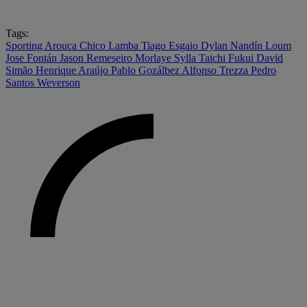
Tags:
Sporting
Arouca
Chico Lamba
Tiago Esgaio
Dylan Nandín
Loum
Jose Fontán
Jason Remeseiro
Morlaye Sylla
Taichi Fukui
David
Simão
Henrique Araújo
Pablo Gozálbez
Alfonso Trezza
Pedro
Santos
Weverson