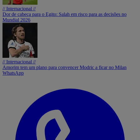
// Internacional //
Dor de cabeça para o Egito: Salah em risco para as decisões no
Mundial 2026
// Internacional //
Amorim tem um plano para convencer Modric a ficar no Milan
WhatsApp