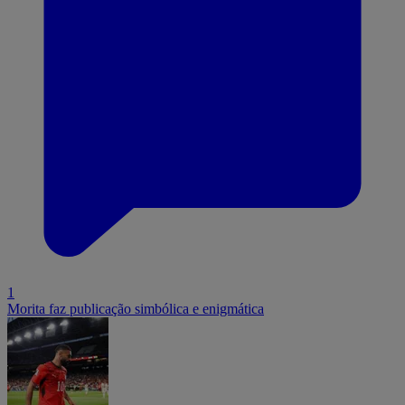
1
Morita faz publicação simbólica e enigmática