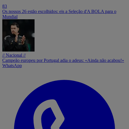
83
Os nossos 26 estão escolhidos: eis a Seleção d'A BOLA para o
Mundial
// Nacional //
Campeão europeu por Portugal adia o adeus: «Ainda não acabou!»
WhatsApp