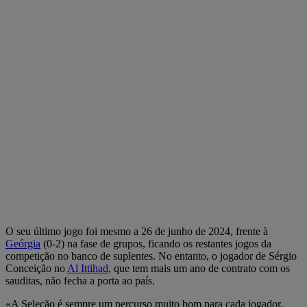
O seu último jogo foi mesmo a 26 de junho de 2024, frente à
Geórgia
(0-2) na fase de grupos, ficando os restantes jogos da
competição no banco de suplentes. No entanto, o jogador de Sérgio
Conceição no
Al Ittihad
, que tem mais um ano de contrato com os
sauditas, não fecha a porta ao país.
«A Seleção é sempre um percurso muito bom para cada jogador,