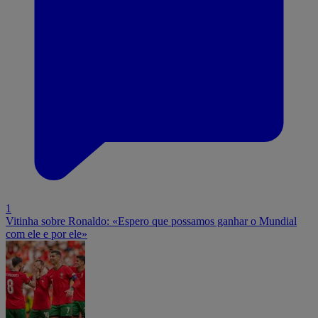
1
Vitinha sobre Ronaldo: «Espero que possamos ganhar o Mundial
com ele e por ele»