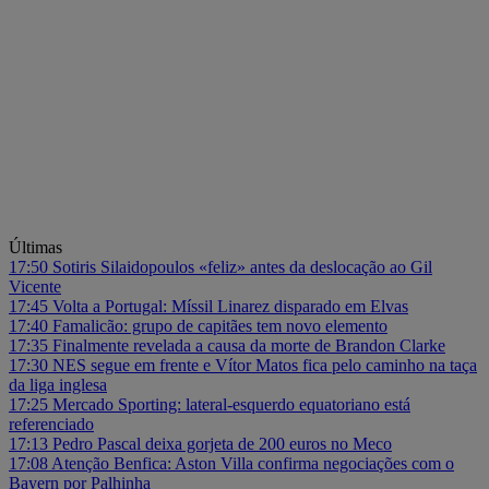
Últimas
17:50
Sotiris Silaidopoulos «feliz» antes da deslocação ao Gil
Vicente
17:45
Volta a Portugal: Míssil Linarez disparado em Elvas
17:40
Famalicão: grupo de capitães tem novo elemento
17:35
Finalmente revelada a causa da morte de Brandon Clarke
17:30
NES segue em frente e Vítor Matos fica pelo caminho na taça
da liga inglesa
17:25
Mercado Sporting: lateral-esquerdo equatoriano está
referenciado
17:13
Pedro Pascal deixa gorjeta de 200 euros no Meco
17:08
Atenção Benfica: Aston Villa confirma negociações com o
Bayern por Palhinha