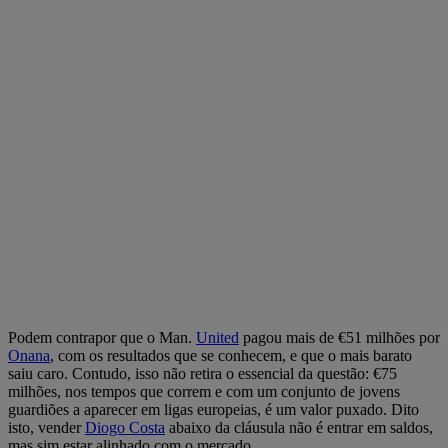
Podem contrapor que o Man.
United
pagou mais de €51 milhões por
Onana
, com os resultados que se conhecem, e que o mais barato
saiu caro. Contudo, isso não retira o essencial da questão: €75
milhões, nos tempos que correm e com um conjunto de jovens
guardiões a aparecer em ligas europeias, é um valor puxado. Dito
isto, vender
Diogo Costa
abaixo da cláusula não é entrar em saldos,
mas sim estar alinhado com o mercado.