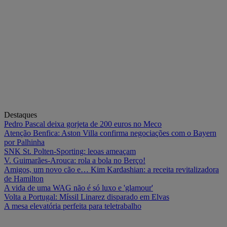
Destaques
Pedro Pascal deixa gorjeta de 200 euros no Meco
Atenção Benfica: Aston Villa confirma negociações com o Bayern
por Palhinha
SNK St. Polten-Sporting: leoas ameaçam
V. Guimarães-Arouca: rola a bola no Berço!
Amigos, um novo cão e… Kim Kardashian: a receita revitalizadora
de Hamilton
A vida de uma WAG não é só luxo e 'glamour'
Volta a Portugal: Míssil Linarez disparado em Elvas
A mesa elevatória perfeita para teletrabalho