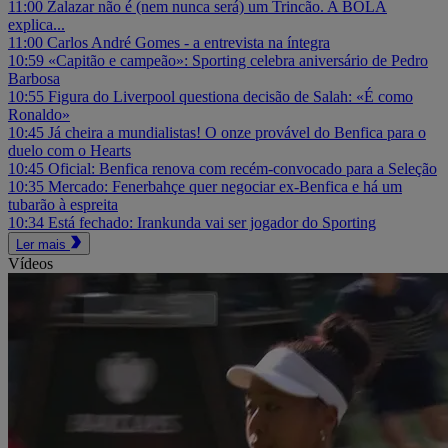
11:00
Zalazar não é (nem nunca será) um Trincão. A BOLA
explica...
11:00
Carlos André Gomes - a entrevista na íntegra
10:59
«Capitão e campeão»: Sporting celebra aniversário de Pedro
Barbosa
10:55
Figura do Liverpool questiona decisão de Salah: «É como
Ronaldo»
10:45
Já cheira a mundialistas! O onze provável do Benfica para o
duelo com o Hearts
10:45
Oficial: Benfica renova com recém-convocado para a Seleção
10:35
Mercado: Fenerbahçe quer negociar ex-Benfica e há um
tubarão à espreita
10:34
Está fechado: Irankunda vai ser jogador do Sporting
Ler mais
Vídeos