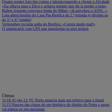
Quatro nomes fora das contas e lateral-esquerdo a chegar a Alvalade
«Eu olhava para o Deco e achava sempre que ele ia perder a bola»
Ruben Amorim convence lenda do Milan: «Já percebeu o ADN...»
Liga altera horário do Casa Pia-Benfica da 2.ª jornada (e divulga os
da 3.ª e 4.ª rondas)
Vertonghen recorda saída do Benfica: «Correu muito mal!»
O smartwatch com GPS que transforma os seus treinos
Últimas
11:18
Aí vão 12: FC Porto anuncia mais um reforço para o futsal
11:15
Nasceu das cinzas de um histórico do distrito do Porto e agora
vai estrear-se nos nacionais