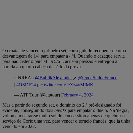
O croata até venceu o primeiro set, conseguindo recuperar de uma
desvantagem de 1/4 para empatar a 4/4. Quando o cazaque servia
para não ceder o parcial - a 5/6 -, acusou pressão e entregou a
partida ao quarto cabeça de série da prova.
UNREAL
@BublikAlexander
🪄
@OpenSuddeFrance
|
#OSDF24
pic.twitter.com/JeXz4vMIMK
— ATP Tour (@atptour)
February 4, 2024
Mas a partir do segundo set, o domínio do 2.º pré-designado foi
evidente, conseguindo dois
breaks
para empatar o duelo. Na 'negra',
voltou a mostrar-se muito sólido e necessitou apenas de quebrar o
serviço de Coric uma vez, para vencer o torneio francês, que já tinha
vencido em 2022.