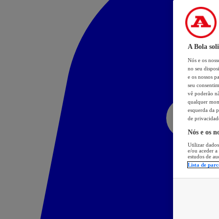
A Bola sol
Nós e os nos
no seu dispos
e os nossos pa
seu consentim
vê poderão não
qualquer mome
esquerda da p
de privacidad
Nós e os n
Utilizar dados
e/ou aceder a
estudos de au
Lista de parc