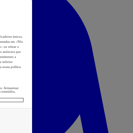
icadores únicos,
esentadas em «Nós
o» ou retirar o
s e anúncios que
sentimento a
e inferior
a nossa política
ção. Armazenar
 conteúdos,