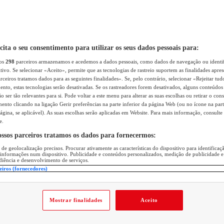
icita o seu consentimento para utilizar os seus dados pessoais para:
sos
298
parceiros armazenamos e acedemos a dados pessoais, como dados de navegação ou identif
itivo. Se selecionar «Aceito», permite que as tecnologias de rastreio suportem as finalidades apr
rceiros tratamos dados para as seguintes finalidades». Se, pelo contrário, selecionar «Rejeitar tud
ento, estas tecnologias serão desativadas. Se os rastreadores forem desativados, alguns conteúdo
 ser tão relevantes para si. Pode voltar a este menu para alterar as suas escolhas ou retirar o con
nto clicando na ligação Gerir preferências na parte inferior da página Web (ou no ícone na part
ágina, se aplicável). As suas escolhas serão aplicadas em Website. Para mais informação, consulte 
e.
ossos parceiros tratamos os dados para fornecermos:
 de geolocalização precisos. Procurar ativamente as características do dispositivo para identifica
 informações num dispositivo. Publicidade e conteúdos personalizados, medição de publicidade e
diência e desenvolvimento de serviços.
eiros (fornecedores)
Mostrar finalidades
Aceito