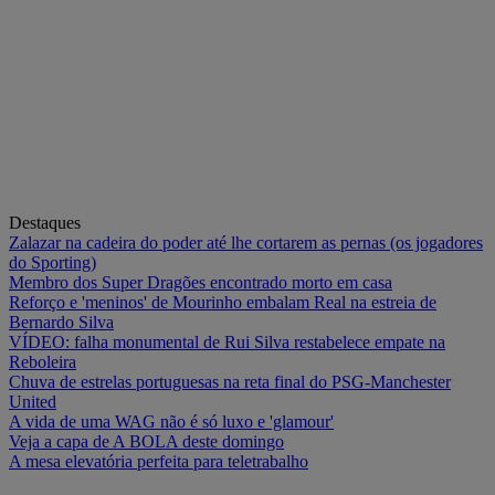
Destaques
Zalazar na cadeira do poder até lhe cortarem as pernas (os jogadores
do Sporting)
Membro dos Super Dragões encontrado morto em casa
Reforço e 'meninos' de Mourinho embalam Real na estreia de
Bernardo Silva
VÍDEO: falha monumental de Rui Silva restabelece empate na
Reboleira
Chuva de estrelas portuguesas na reta final do PSG-Manchester
United
A vida de uma WAG não é só luxo e 'glamour'
Veja a capa de A BOLA deste domingo
A mesa elevatória perfeita para teletrabalho