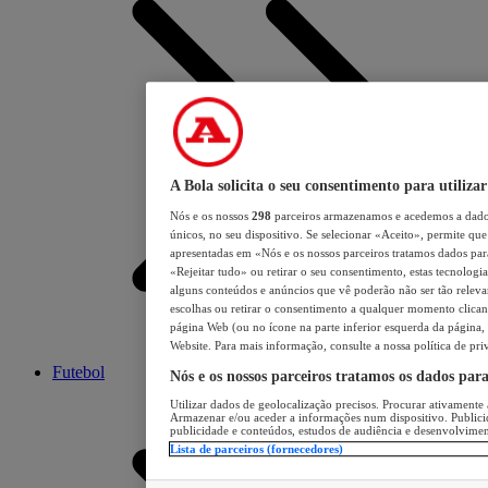
A Bola solicita o seu consentimento para utilizar
Nós e os nossos
298
parceiros armazenamos e acedemos a dados
únicos, no seu dispositivo. Se selecionar «Aceito», permite que 
apresentadas em «Nós e os nossos parceiros tratamos dados para 
«Rejeitar tudo» ou retirar o seu consentimento, estas tecnologia
alguns conteúdos e anúncios que vê poderão não ser tão relevant
escolhas ou retirar o consentimento a qualquer momento clicand
página Web (ou no ícone na parte inferior esquerda da página, s
Website. Para mais informação, consulte a nossa política de pri
Futebol
Nós e os nossos parceiros tratamos os dados par
Utilizar dados de geolocalização precisos. Procurar ativamente a
Armazenar e/ou aceder a informações num dispositivo. Publici
publicidade e conteúdos, estudos de audiência e desenvolvimen
Lista de parceiros (fornecedores)