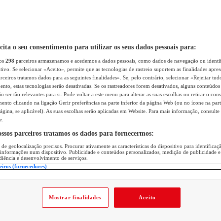
icita o seu consentimento para utilizar os seus dados pessoais para:
sos
298
parceiros armazenamos e acedemos a dados pessoais, como dados de navegação ou identif
itivo. Se selecionar «Aceito», permite que as tecnologias de rastreio suportem as finalidades apr
rceiros tratamos dados para as seguintes finalidades». Se, pelo contrário, selecionar «Rejeitar tud
ento, estas tecnologias serão desativadas. Se os rastreadores forem desativados, alguns conteúdo
 ser tão relevantes para si. Pode voltar a este menu para alterar as suas escolhas ou retirar o con
nto clicando na ligação Gerir preferências na parte inferior da página Web (ou no ícone na part
ágina, se aplicável). As suas escolhas serão aplicadas em Website. Para mais informação, consulte 
e.
ossos parceiros tratamos os dados para fornecermos:
 de geolocalização precisos. Procurar ativamente as características do dispositivo para identifica
 informações num dispositivo. Publicidade e conteúdos personalizados, medição de publicidade e
diência e desenvolvimento de serviços.
eiros (fornecedores)
Mostrar finalidades
Aceito