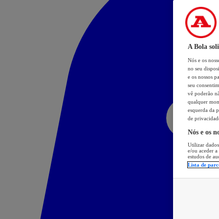
A Bola sol
Nós e os nos
no seu dispos
e os nossos pa
seu consentim
vê poderão não
qualquer mome
esquerda da p
de privacidad
Nós e os n
Utilizar dados
e/ou aceder a
estudos de au
Lista de parc