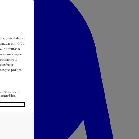
icadores únicos,
esentadas em «Nós
o» ou retirar o
s e anúncios que
sentimento a
e inferior
a nossa política
ção. Armazenar
 conteúdos,