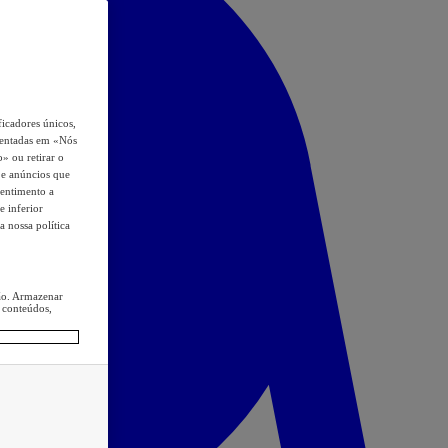
icadores únicos,
esentadas em «Nós
o» ou retirar o
s e anúncios que
sentimento a
e inferior
a nossa política
ção. Armazenar
 conteúdos,