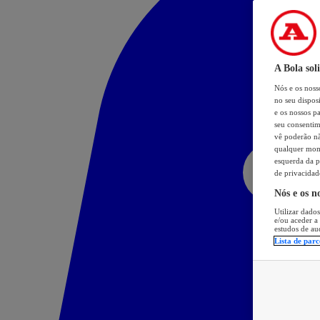
A Bola sol
Nós e os nos
no seu dispos
e os nossos pa
seu consentim
vê poderão não
qualquer mome
esquerda da p
de privacidad
Nós e os n
Utilizar dados
e/ou aceder a
estudos de au
Lista de parc