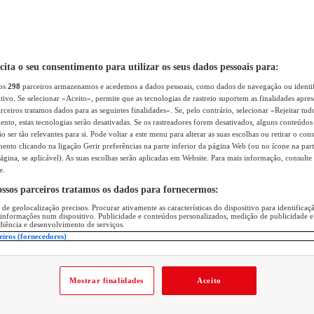
icita o seu consentimento para utilizar os seus dados pessoais para:
sos
298
parceiros armazenamos e acedemos a dados pessoais, como dados de navegação ou identif
itivo. Se selecionar «Aceito», permite que as tecnologias de rastreio suportem as finalidades apr
rceiros tratamos dados para as seguintes finalidades». Se, pelo contrário, selecionar «Rejeitar tud
ento, estas tecnologias serão desativadas. Se os rastreadores forem desativados, alguns conteúdo
 ser tão relevantes para si. Pode voltar a este menu para alterar as suas escolhas ou retirar o con
nto clicando na ligação Gerir preferências na parte inferior da página Web (ou no ícone na part
ágina, se aplicável). As suas escolhas serão aplicadas em Website. Para mais informação, consulte 
e.
ossos parceiros tratamos os dados para fornecermos:
 de geolocalização precisos. Procurar ativamente as características do dispositivo para identifica
 informações num dispositivo. Publicidade e conteúdos personalizados, medição de publicidade e
diência e desenvolvimento de serviços.
eiros (fornecedores)
Mostrar finalidades
Aceito