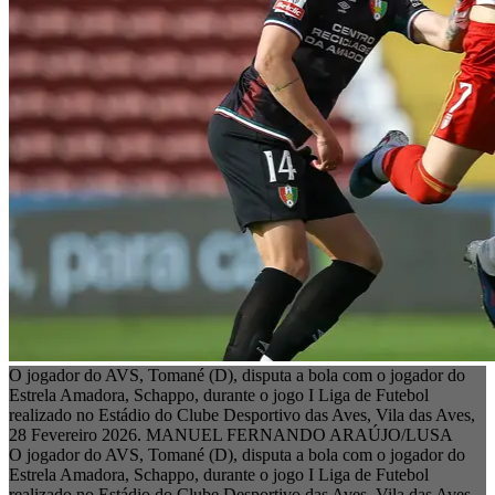
O jogador do AVS, Tomané (D), disputa a bola com o jogador do
Estrela Amadora, Schappo, durante o jogo I Liga de Futebol
realizado no Estádio do Clube Desportivo das Aves, Vila das Aves,
28 Fevereiro 2026. MANUEL FERNANDO ARAÚJO/LUSA
O jogador do AVS, Tomané (D), disputa a bola com o jogador do
Estrela Amadora, Schappo, durante o jogo I Liga de Futebol
realizado no Estádio do Clube Desportivo das Aves, Vila das Aves,