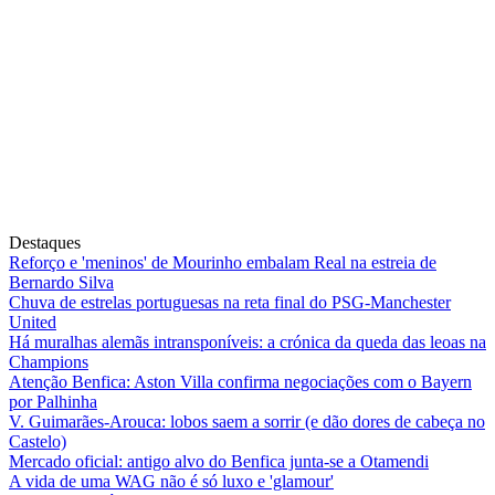
Destaques
Reforço e 'meninos' de Mourinho embalam Real na estreia de
Bernardo Silva
Chuva de estrelas portuguesas na reta final do PSG-Manchester
United
Há muralhas alemãs intransponíveis: a crónica da queda das leoas na
Champions
Atenção Benfica: Aston Villa confirma negociações com o Bayern
por Palhinha
V. Guimarães-Arouca: lobos saem a sorrir (e dão dores de cabeça no
Castelo)
Mercado oficial: antigo alvo do Benfica junta-se a Otamendi
A vida de uma WAG não é só luxo e 'glamour'