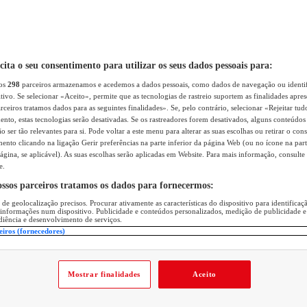
icita o seu consentimento para utilizar os seus dados pessoais para:
sos
298
parceiros armazenamos e acedemos a dados pessoais, como dados de navegação ou identif
itivo. Se selecionar «Aceito», permite que as tecnologias de rastreio suportem as finalidades apr
rceiros tratamos dados para as seguintes finalidades». Se, pelo contrário, selecionar «Rejeitar tud
ento, estas tecnologias serão desativadas. Se os rastreadores forem desativados, alguns conteúdo
 ser tão relevantes para si. Pode voltar a este menu para alterar as suas escolhas ou retirar o con
nto clicando na ligação Gerir preferências na parte inferior da página Web (ou no ícone na part
ágina, se aplicável). As suas escolhas serão aplicadas em Website. Para mais informação, consulte 
e.
ossos parceiros tratamos os dados para fornecermos:
 de geolocalização precisos. Procurar ativamente as características do dispositivo para identifica
 informações num dispositivo. Publicidade e conteúdos personalizados, medição de publicidade e
diência e desenvolvimento de serviços.
eiros (fornecedores)
Mostrar finalidades
Aceito