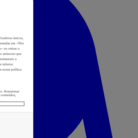
icadores únicos,
esentadas em «Nós
o» ou retirar o
s e anúncios que
sentimento a
e inferior
a nossa política
ção. Armazenar
 conteúdos,