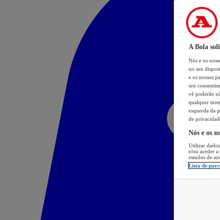
A Bola sol
Nós e os nos
no seu dispos
e os nossos pa
seu consentim
vê poderão não
qualquer mome
esquerda da p
de privacidad
Nós e os n
Utilizar dados
e/ou aceder a
estudos de au
Lista de parc