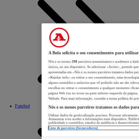
A Bola solicita o seu consentimento para utilizar
Nós e os nossos
298
parceiros armazenamos e acedemos a dados
únicos, no seu dispositivo. Se selecionar «Aceito», permite que 
apresentadas em «Nós e os nossos parceiros tratamos dados para 
«Rejeitar tudo» ou retirar o seu consentimento, estas tecnologia
alguns conteúdos e anúncios que vê poderão não ser tão relevant
escolhas ou retirar o consentimento a qualquer momento clicand
página Web (ou no ícone na parte inferior esquerda da página, s
Website. Para mais informação, consulte a nossa política de pri
Futebol
Nós e os nossos parceiros tratamos os dados par
Utilizar dados de geolocalização precisos. Procurar ativamente a
Armazenar e/ou aceder a informações num dispositivo. Publici
publicidade e conteúdos, estudos de audiência e desenvolvimen
Lista de parceiros (fornecedores)