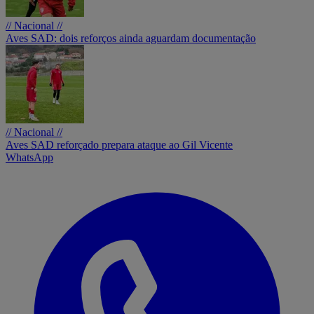
// Nacional //
Aves SAD: dois reforços ainda aguardam documentação
// Nacional //
Aves SAD reforçado prepara ataque ao Gil Vicente
WhatsApp