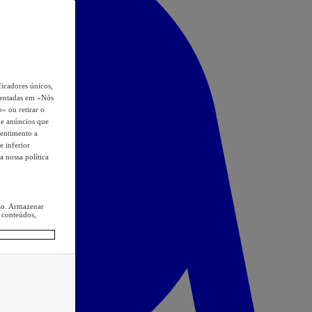
icadores únicos,
esentadas em «Nós
o» ou retirar o
s e anúncios que
sentimento a
e inferior
a nossa política
ção. Armazenar
 conteúdos,