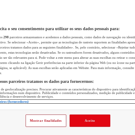
icita o seu consentimento para utilizar os seus dados pessoais para:
sos
298
parceiros armazenamos e acedemos a dados pessoais, como dados de navegação ou identif
itivo. Se selecionar «Aceito», permite que as tecnologias de rastreio suportem as finalidades apr
rceiros tratamos dados para as seguintes finalidades». Se, pelo contrário, selecionar «Rejeitar tud
ento, estas tecnologias serão desativadas. Se os rastreadores forem desativados, alguns conteúdo
 ser tão relevantes para si. Pode voltar a este menu para alterar as suas escolhas ou retirar o con
nto clicando na ligação Gerir preferências na parte inferior da página Web (ou no ícone na part
ágina, se aplicável). As suas escolhas serão aplicadas em Website. Para mais informação, consulte 
e.
ossos parceiros tratamos os dados para fornecermos:
 de geolocalização precisos. Procurar ativamente as características do dispositivo para identifica
 informações num dispositivo. Publicidade e conteúdos personalizados, medição de publicidade e
diência e desenvolvimento de serviços.
eiros (fornecedores)
Mostrar finalidades
Aceito