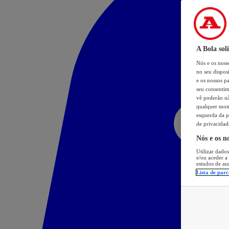
A Bola sol
Nós e os nos
no seu dispos
e os nossos pa
seu consentim
vê poderão não
qualquer mome
esquerda da p
de privacidad
Nós e os n
Utilizar dados
e/ou aceder a
estudos de au
Lista de parc