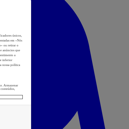
icadores únicos,
esentadas em «Nós
o» ou retirar o
s e anúncios que
sentimento a
e inferior
a nossa política
ção. Armazenar
 conteúdos,