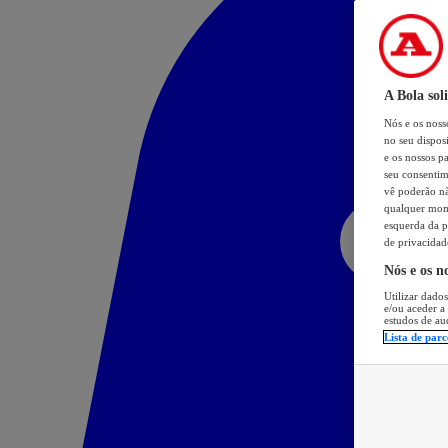
A Bola sol
Nós e os nos
no seu dispos
e os nossos pa
seu consentim
vê poderão não
qualquer mome
esquerda da p
de privacidad
Nós e os n
Utilizar dados
e/ou aceder a
estudos de au
Lista de parc