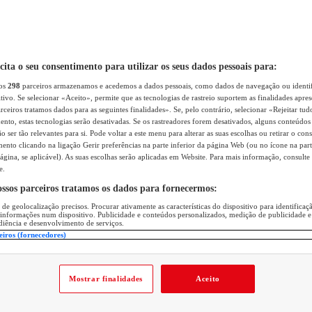
icita o seu consentimento para utilizar os seus dados pessoais para:
sos
298
parceiros armazenamos e acedemos a dados pessoais, como dados de navegação ou identif
itivo. Se selecionar «Aceito», permite que as tecnologias de rastreio suportem as finalidades apr
rceiros tratamos dados para as seguintes finalidades». Se, pelo contrário, selecionar «Rejeitar tud
ento, estas tecnologias serão desativadas. Se os rastreadores forem desativados, alguns conteúdo
 ser tão relevantes para si. Pode voltar a este menu para alterar as suas escolhas ou retirar o con
nto clicando na ligação Gerir preferências na parte inferior da página Web (ou no ícone na part
ágina, se aplicável). As suas escolhas serão aplicadas em Website. Para mais informação, consulte 
e.
ossos parceiros tratamos os dados para fornecermos:
 de geolocalização precisos. Procurar ativamente as características do dispositivo para identifica
 informações num dispositivo. Publicidade e conteúdos personalizados, medição de publicidade e
diência e desenvolvimento de serviços.
eiros (fornecedores)
Mostrar finalidades
Aceito