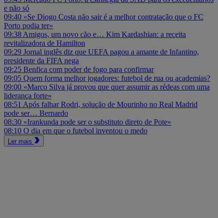
e não só
09:40
«Se Diogo Costa não sair é a melhor contratação que o FC
Porto podia ter»
09:38
Amigos, um novo cão e… Kim Kardashian: a receita
revitalizadora de Hamilton
09:29
Jornal inglês diz que UEFA pagou a amante de Infantino,
presidente da FIFA nega
09:25
Benfica com poder de fogo para confirmar
09:05
Quem forma melhor jogadores: futebol de rua ou academias?
09:00
«Marco Silva já provou que quer assumir as rédeas com uma
liderança forte»
08:51
Após falhar Rodri, solução de Mourinho no Real Madrid
pode ser… Bernardo
08:30
«Irankunda pode ser o substituto direto de Pote»
08:10
O dia em que o futebol inventou o medo
Ler mais