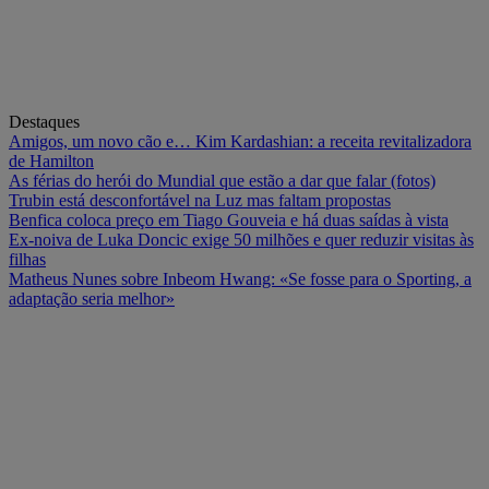
Destaques
Amigos, um novo cão e… Kim Kardashian: a receita revitalizadora
de Hamilton
As férias do herói do Mundial que estão a dar que falar (fotos)
Trubin está desconfortável na Luz mas faltam propostas
Benfica coloca preço em Tiago Gouveia e há duas saídas à vista
Ex-noiva de Luka Doncic exige 50 milhões e quer reduzir visitas às
filhas
Matheus Nunes sobre Inbeom Hwang: «Se fosse para o Sporting, a
adaptação seria melhor»