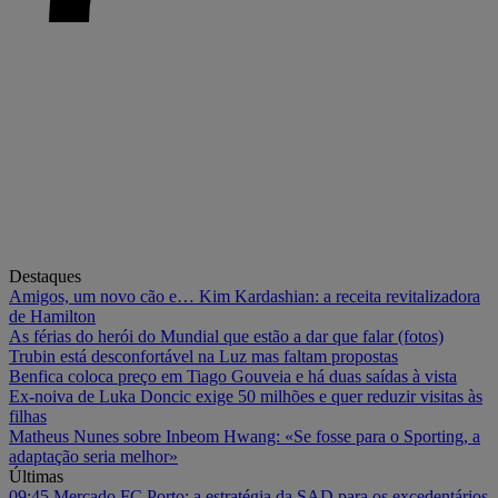
Destaques
Amigos, um novo cão e… Kim Kardashian: a receita revitalizadora
de Hamilton
As férias do herói do Mundial que estão a dar que falar (fotos)
Trubin está desconfortável na Luz mas faltam propostas
Benfica coloca preço em Tiago Gouveia e há duas saídas à vista
Ex-noiva de Luka Doncic exige 50 milhões e quer reduzir visitas às
filhas
Matheus Nunes sobre Inbeom Hwang: «Se fosse para o Sporting, a
adaptação seria melhor»
Últimas
09:45
Mercado FC Porto: a estratégia da SAD para os excedentários