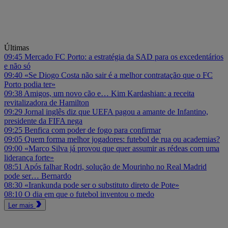
Últimas
09:45
Mercado FC Porto: a estratégia da SAD para os excedentários
e não só
09:40
«Se Diogo Costa não sair é a melhor contratação que o FC
Porto podia ter»
09:38
Amigos, um novo cão e… Kim Kardashian: a receita
revitalizadora de Hamilton
09:29
Jornal inglês diz que UEFA pagou a amante de Infantino,
presidente da FIFA nega
09:25
Benfica com poder de fogo para confirmar
09:05
Quem forma melhor jogadores: futebol de rua ou academias?
09:00
«Marco Silva já provou que quer assumir as rédeas com uma
liderança forte»
08:51
Após falhar Rodri, solução de Mourinho no Real Madrid
pode ser… Bernardo
08:30
«Irankunda pode ser o substituto direto de Pote»
08:10
O dia em que o futebol inventou o medo
Ler mais