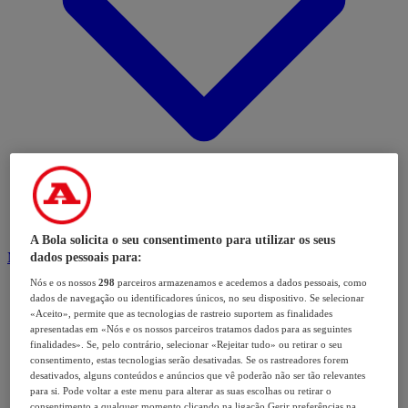
A Bola solicita o seu consentimento para utilizar os seus
Modalidades
dados pessoais para:
Nós e os nossos
298
parceiros armazenamos e acedemos a dados pessoais, como
dados de navegação ou identificadores únicos, no seu dispositivo. Se selecionar
«Aceito», permite que as tecnologias de rastreio suportem as finalidades
apresentadas em «Nós e os nossos parceiros tratamos dados para as seguintes
finalidades». Se, pelo contrário, selecionar «Rejeitar tudo» ou retirar o seu
consentimento, estas tecnologias serão desativadas. Se os rastreadores forem
desativados, alguns conteúdos e anúncios que vê poderão não ser tão relevantes
para si. Pode voltar a este menu para alterar as suas escolhas ou retirar o
consentimento a qualquer momento clicando na ligação Gerir preferências na