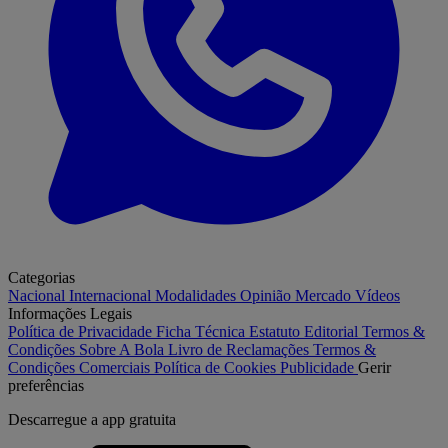
Categorias
Nacional
Internacional
Modalidades
Opinião
Mercado
Vídeos
Informações Legais
Política de Privacidade
Ficha Técnica
Estatuto Editorial
Termos &
Condições
Sobre A Bola
Livro de Reclamações
Termos &
Condições Comerciais
Política de Cookies
Publicidade
Gerir
preferências
Descarregue a
app gratuita