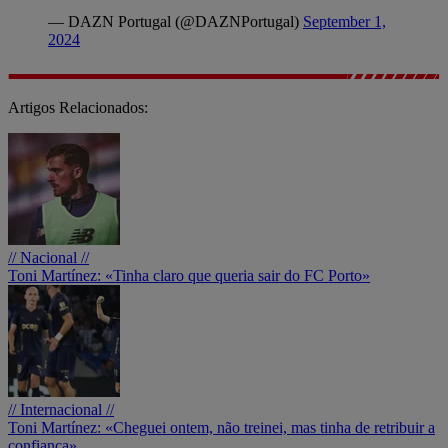
— DAZN Portugal (@DAZNPortugal)
September 1,
2024
Artigos Relacionados:
// Nacional //
Toni Martínez: «Tinha claro que queria sair do FC Porto»
// Internacional //
Toni Martínez: «Cheguei ontem, não treinei, mas tinha de retribuir a
confiança»