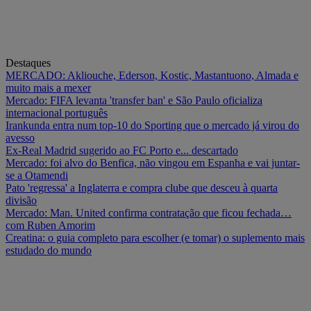
Destaques
MERCADO: Akliouche, Ederson, Kostic, Mastantuono, Almada e
muito mais a mexer
Mercado: FIFA levanta 'transfer ban' e São Paulo oficializa
internacional português
Irankunda entra num top-10 do Sporting que o mercado já virou do
avesso
Ex-Real Madrid sugerido ao FC Porto e... descartado
Mercado: foi alvo do Benfica, não vingou em Espanha e vai juntar-
se a Otamendi
Pato 'regressa' a Inglaterra e compra clube que desceu à quarta
divisão
Mercado: Man. United confirma contratação que ficou fechada…
com Ruben Amorim
Creatina: o guia completo para escolher (e tomar) o suplemento mais
estudado do mundo