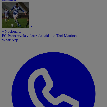
// Nacional //
FC Porto revela valores da saída de Toni Martínez
WhatsApp