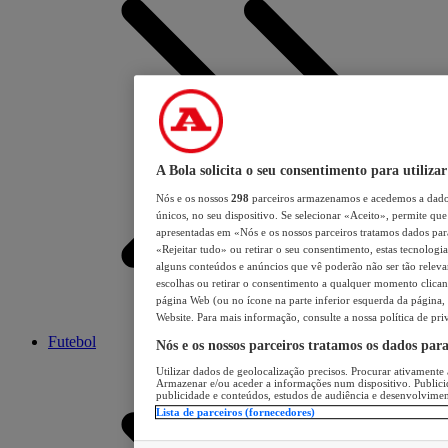
A Bola solicita o seu consentimento para utilizar
Nós e os nossos
298
parceiros armazenamos e acedemos a dados
únicos, no seu dispositivo. Se selecionar «Aceito», permite que 
apresentadas em «Nós e os nossos parceiros tratamos dados para 
«Rejeitar tudo» ou retirar o seu consentimento, estas tecnologia
alguns conteúdos e anúncios que vê poderão não ser tão relevant
escolhas ou retirar o consentimento a qualquer momento clicand
página Web (ou no ícone na parte inferior esquerda da página, s
Website. Para mais informação, consulte a nossa política de pri
Futebol
Nós e os nossos parceiros tratamos os dados par
Utilizar dados de geolocalização precisos. Procurar ativamente a
Armazenar e/ou aceder a informações num dispositivo. Publici
publicidade e conteúdos, estudos de audiência e desenvolvimen
Lista de parceiros (fornecedores)