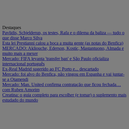
Destaques
Pavlidis, Schjelderup, os testes, Rafa e o dilema da baliza — tudo o
que disse Marco Silva
Esta lei Prestianni calou a boca a muita gente (as notas do Benfica)
MERCADO: Akliouche, Ederson, Kostic, Mastantuono, Almada e
muito mais a mexer
Mercado: FIFA levanta 'transfer ban' e São Paulo oficializa
internacional português
Ex-Real Madrid sugerido ao FC Porto e... descartado
Mercado: foi alvo do Benfica, não vingou em Espanha e vai juntar-
se a Otamendi
Mercado: Man. United confirma contratação que ficou fechada…
com Ruben Amorim
Creatina: o guia completo para escolher (e tomar) o suplemento mais
estudado do mundo