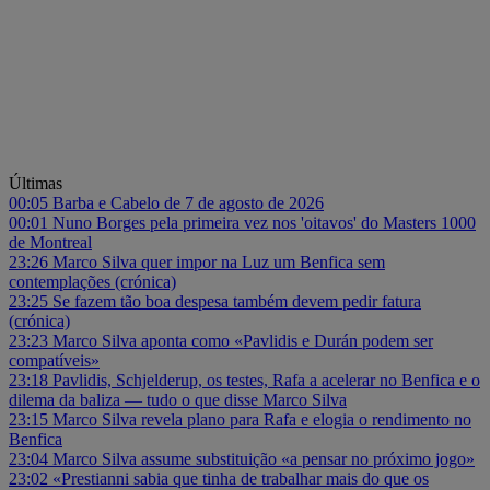
Últimas
00:05
Barba e Cabelo de 7 de agosto de 2026
00:01
Nuno Borges pela primeira vez nos 'oitavos' do Masters 1000
de Montreal
23:26
Marco Silva quer impor na Luz um Benfica sem
contemplações (crónica)
23:25
Se fazem tão boa despesa também devem pedir fatura
(crónica)
23:23
Marco Silva aponta como «Pavlidis e Durán podem ser
compatíveis»
23:18
Pavlidis, Schjelderup, os testes, Rafa a acelerar no Benfica e o
dilema da baliza — tudo o que disse Marco Silva
23:15
Marco Silva revela plano para Rafa e elogia o rendimento no
Benfica
23:04
Marco Silva assume substituição «a pensar no próximo jogo»
23:02
«Prestianni sabia que tinha de trabalhar mais do que os