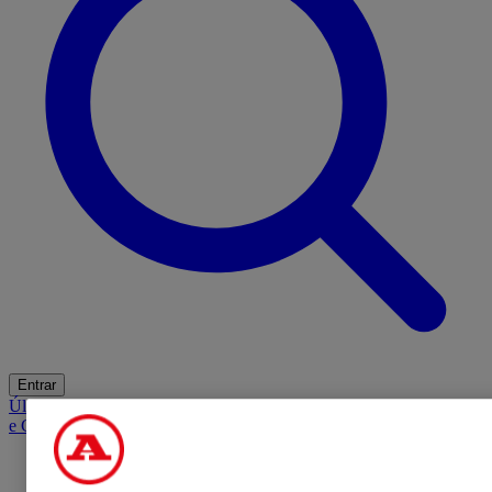
Entrar
Últimas
Mercado
Opinião
iGaming Hub
A BOLA SUGERE
Barba
e Cabelo