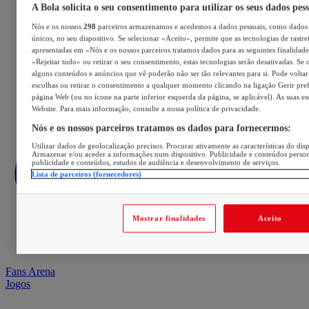
A Bola solicita o seu consentimento para utilizar os seus dados pes
Nós e os nossos
298
parceiros armazenamos e acedemos a dados pessoais, como dados 
únicos, no seu dispositivo. Se selecionar «Aceito», permite que as tecnologias de rastre
apresentadas em «Nós e os nossos parceiros tratamos dados para as seguintes finalidades
«Rejeitar tudo» ou retirar o seu consentimento, estas tecnologias serão desativadas. Se 
alguns conteúdos e anúncios que vê poderão não ser tão relevantes para si. Pode voltar 
escolhas ou retirar o consentimento a qualquer momento clicando na ligação Gerir prefe
página Web (ou no ícone na parte inferior esquerda da página, se aplicável). As suas e
Website. Para mais informação, consulte a nossa política de privacidade.
Nós e os nossos parceiros tratamos os dados para fornecermos:
Utilizar dados de geolocalização precisos. Procurar ativamente as características do disp
Armazenar e/ou aceder a informações num dispositivo. Publicidade e conteúdos perso
publicidade e conteúdos, estudos de audiência e desenvolvimento de serviços.
Lista de parceiros (fornecedores)
Mostrar finalidades
Aceito
Fans Arena
Jogos