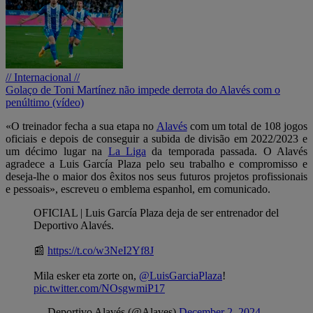
// Internacional //
Golaço de Toni Martínez não impede derrota do Alavés com o
penúltimo (vídeo)
«O treinador fecha a sua etapa no
Alavés
com um total de 108 jogos
oficiais e depois de conseguir a subida de divisão em 2022/2023 e
um décimo lugar na
La Liga
da temporada passada. O Alavés
agradece a Luis García Plaza pelo seu trabalho e compromisso e
deseja-lhe o maior dos êxitos nos seus futuros projetos profissionais
e pessoais», escreveu o emblema espanhol, em comunicado.
OFICIAL | Luis García Plaza deja de ser entrenador del
Deportivo Alavés.
📰
https://t.co/w3NeI2Yf8J
Mila esker eta zorte on,
@LuisGarciaPlaza
!
pic.twitter.com/NOsgwmiP17
— Deportivo Alavés (@Alaves)
December 2, 2024