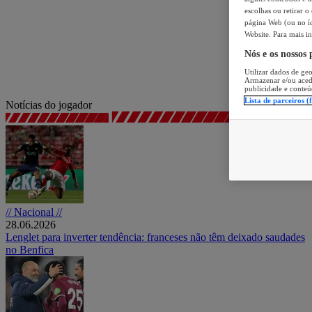
escolhas ou retirar 
página Web (ou no íc
Website. Para mais in
Nós e os nossos
Utilizar dados de geo
Armazenar e/ou aced
publicidade e conteú
Lista de parceiros (
Notícias do jogador
// Nacional //
28.06.2026
Lenglet para inverter tendência: franceses não têm deixado saudades
no Benfica