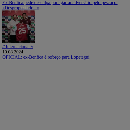
Ex-Benfica pede desculpa por agarrar adversário pelo pescoço:
«Despropositado...»
// Internacional //
10.08.2024
OFICIAL: ex-Benfica é reforço para Lopetegui