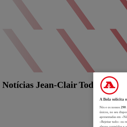
Notícias Jean-Clair Todibo
A Bola solicita 
Nós e os nossos
298
únicos, no seu dispos
apresentadas em «Nós 
«Rejeitar tudo» ou re
alguns conteúdos e an