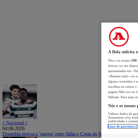
A Bola solicita 
Nós e os nossos
298
únicos, no seu dispos
apresentadas em «Nós 
«Rejeitar tudo» ou re
alguns conteúdos e an
escolhas ou retirar 
página Web (ou no íc
Website. Para mais in
Nós e os nossos
Utilizar dados de geo
Armazenar e/ou aced
publicidade e conteú
// Nacional //
Lista de parceiros (
04.08.2026
Doumbia provoca ‘guerra’ entre Itália e Costa do Marfim