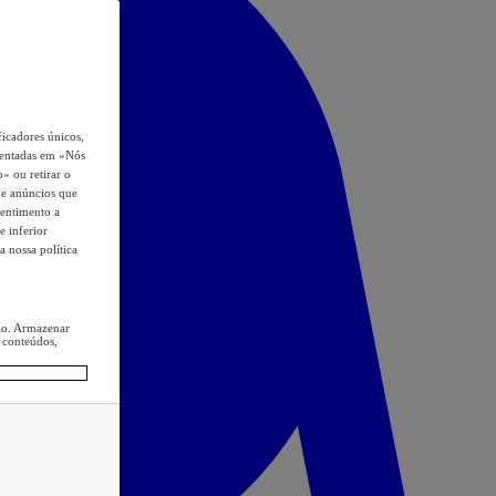
icadores únicos,
esentadas em «Nós
o» ou retirar o
s e anúncios que
sentimento a
e inferior
a nossa política
ção. Armazenar
 conteúdos,