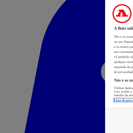
A Bola sol
Nós e os nos
no seu dispos
e os nossos pa
seu consentim
vê poderão não
qualquer mome
esquerda da p
de privacidad
Nós e os n
Utilizar dados
e/ou aceder a
estudos de au
Lista de parc