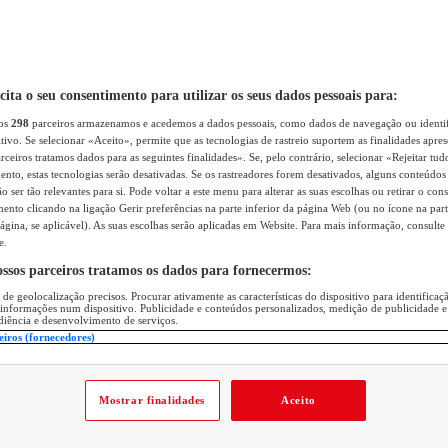
icita o seu consentimento para utilizar os seus dados pessoais para:
sos
298
parceiros armazenamos e acedemos a dados pessoais, como dados de navegação ou identif
itivo. Se selecionar «Aceito», permite que as tecnologias de rastreio suportem as finalidades apr
rceiros tratamos dados para as seguintes finalidades». Se, pelo contrário, selecionar «Rejeitar tud
ento, estas tecnologias serão desativadas. Se os rastreadores forem desativados, alguns conteúdo
 ser tão relevantes para si. Pode voltar a este menu para alterar as suas escolhas ou retirar o con
nto clicando na ligação Gerir preferências na parte inferior da página Web (ou no ícone na part
ágina, se aplicável). As suas escolhas serão aplicadas em Website. Para mais informação, consulte 
e.
ossos parceiros tratamos os dados para fornecermos:
 de geolocalização precisos. Procurar ativamente as características do dispositivo para identifica
 informações num dispositivo. Publicidade e conteúdos personalizados, medição de publicidade e
diência e desenvolvimento de serviços.
eiros (fornecedores)
Mostrar finalidades
Aceito