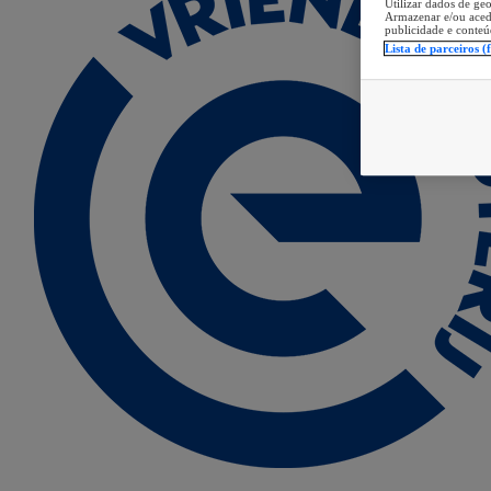
Utilizar dados de geo
Armazenar e/ou aced
publicidade e conteú
Lista de parceiros (