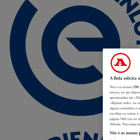
A Bola solicita 
Nós e os nossos
298
únicos, no seu dispos
apresentadas em «Nós 
«Rejeitar tudo» ou re
alguns conteúdos e an
escolhas ou retirar 
página Web (ou no íc
Website. Para mais in
Nós e os nossos