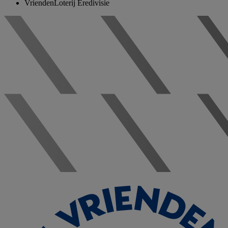
VriendenLoterij Eredivisie