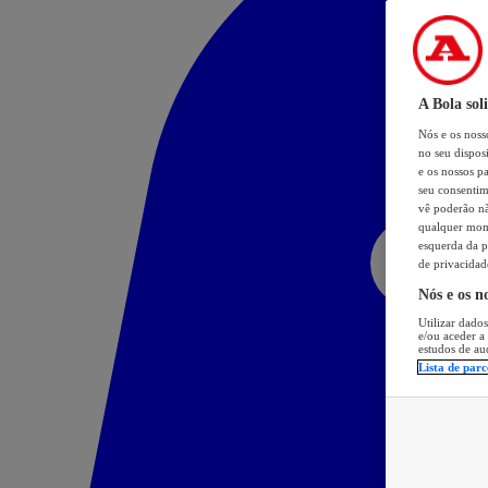
A Bola sol
Nós e os nos
no seu dispos
e os nossos pa
seu consentim
vê poderão não
qualquer mome
esquerda da p
de privacidad
Nós e os n
Utilizar dados
e/ou aceder a
estudos de au
Lista de parc