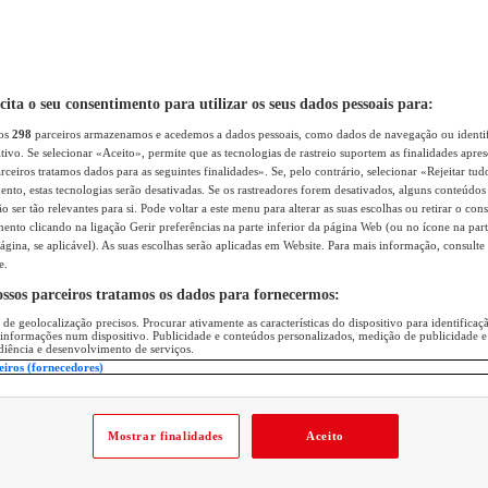
icita o seu consentimento para utilizar os seus dados pessoais para:
sos
298
parceiros armazenamos e acedemos a dados pessoais, como dados de navegação ou identif
itivo. Se selecionar «Aceito», permite que as tecnologias de rastreio suportem as finalidades apr
rceiros tratamos dados para as seguintes finalidades». Se, pelo contrário, selecionar «Rejeitar tud
ento, estas tecnologias serão desativadas. Se os rastreadores forem desativados, alguns conteúdo
 ser tão relevantes para si. Pode voltar a este menu para alterar as suas escolhas ou retirar o con
nto clicando na ligação Gerir preferências na parte inferior da página Web (ou no ícone na part
ágina, se aplicável). As suas escolhas serão aplicadas em Website. Para mais informação, consulte 
e.
ossos parceiros tratamos os dados para fornecermos:
 de geolocalização precisos. Procurar ativamente as características do dispositivo para identifica
 informações num dispositivo. Publicidade e conteúdos personalizados, medição de publicidade e
diência e desenvolvimento de serviços.
eiros (fornecedores)
Mostrar finalidades
Aceito