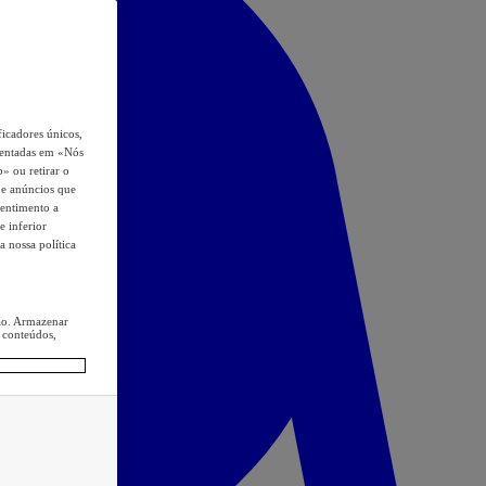
icadores únicos,
esentadas em «Nós
o» ou retirar o
s e anúncios que
sentimento a
e inferior
a nossa política
ção. Armazenar
 conteúdos,