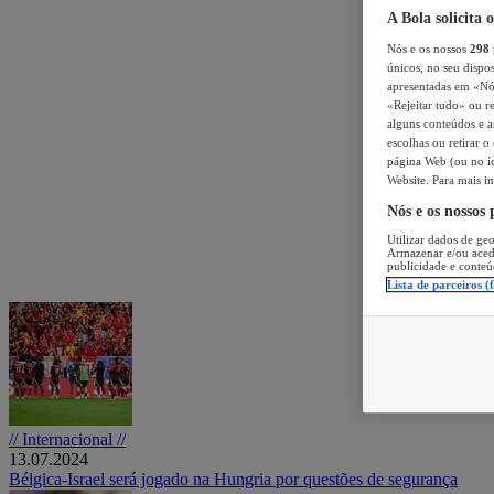
A Bola solicita 
Nós e os nossos
298
únicos, no seu dispos
apresentadas em «Nós 
«Rejeitar tudo» ou re
alguns conteúdos e an
escolhas ou retirar 
página Web (ou no íc
Website. Para mais in
Nós e os nossos
Utilizar dados de geo
Armazenar e/ou aced
publicidade e conteú
Lista de parceiros (
// Internacional //
13.07.2024
Bélgica-Israel será jogado na Hungria por questões de segurança