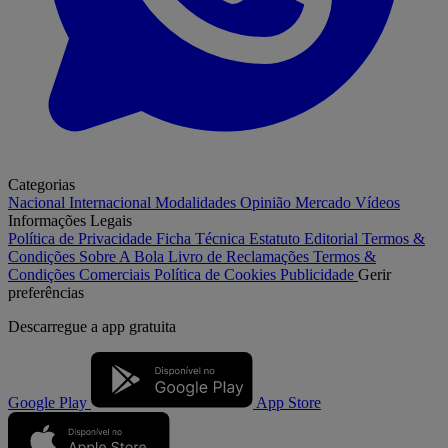
Categorias
Nacional
Internacional
Modalidades
Opinião
Mercado
Vídeos
Informações Legais
Política de Privacidade
Ficha Técnica
Estatuto Editorial
Termos &
Condições
Sobre A Bola
Livro de Reclamações
Termos &
Condições Comerciais
Política de Cookies
Publicidade
Gerir
preferências
Descarregue a
app gratuita
Google Play
App Store