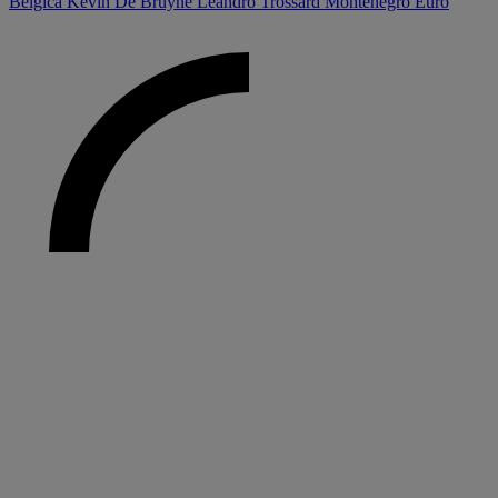
Bélgica
Kevin De Bruyne
Leandro Trossard
Montenegro
Euro