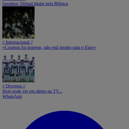
Sporting: Debast titular pela Bélgica
// Internacional //
«Courtois foi honesto, não está pronto para o Euro»
// Diversos //
Hoje pode ver em direto na TV...
WhatsApp