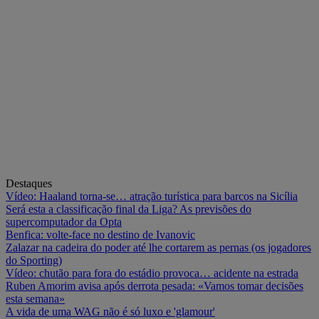
Destaques
Vídeo: Haaland torna-se… atração turística para barcos na Sicília
Será esta a classificação final da Liga? As previsões do
supercomputador da Opta
Benfica: volte-face no destino de Ivanovic
Zalazar na cadeira do poder até lhe cortarem as pernas (os jogadores
do Sporting)
Vídeo: chutão para fora do estádio provoca… acidente na estrada
Ruben Amorim avisa após derrota pesada: «Vamos tomar decisões
esta semana»
A vida de uma WAG não é só luxo e 'glamour'