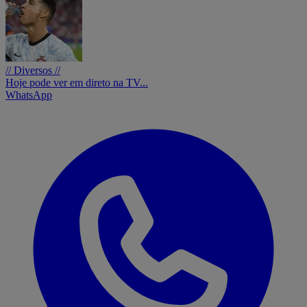
// Diversos //
Hoje pode ver em direto na TV...
WhatsApp