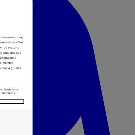
icadores únicos,
esentadas em «Nós
o» ou retirar o
s e anúncios que
sentimento a
e inferior
a nossa política
ção. Armazenar
 conteúdos,