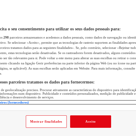
icita o seu consentimento para utilizar os seus dados pessoais para:
sos
298
parceiros armazenamos e acedemos a dados pessoais, como dados de navegação ou identif
itivo. Se selecionar «Aceito», permite que as tecnologias de rastreio suportem as finalidades apr
rceiros tratamos dados para as seguintes finalidades». Se, pelo contrário, selecionar «Rejeitar tud
ento, estas tecnologias serão desativadas. Se os rastreadores forem desativados, alguns conteúdo
 ser tão relevantes para si. Pode voltar a este menu para alterar as suas escolhas ou retirar o con
nto clicando na ligação Gerir preferências na parte inferior da página Web (ou no ícone na part
ágina, se aplicável). As suas escolhas serão aplicadas em Website. Para mais informação, consulte 
e.
ossos parceiros tratamos os dados para fornecermos:
 de geolocalização precisos. Procurar ativamente as características do dispositivo para identifica
 informações num dispositivo. Publicidade e conteúdos personalizados, medição de publicidade e
diência e desenvolvimento de serviços.
eiros (fornecedores)
Mostrar finalidades
Aceito