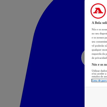
A Bola sol
Nós e os nos
no seu dispos
e os nossos pa
seu consentim
vê poderão não
qualquer mome
esquerda da p
de privacidad
Nós e os n
Utilizar dados
e/ou aceder a
estudos de au
Lista de parc