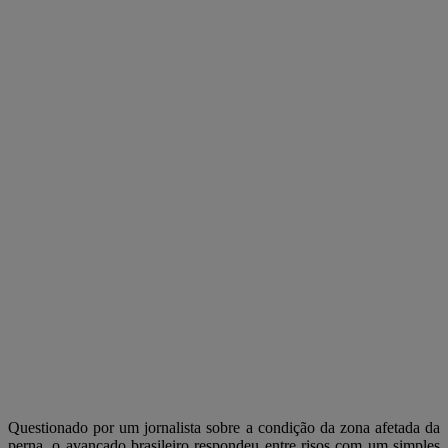
Questionado por um jornalista sobre a condição da zona afetada da
perna, o avançado brasileiro respondeu entre risos com um simples