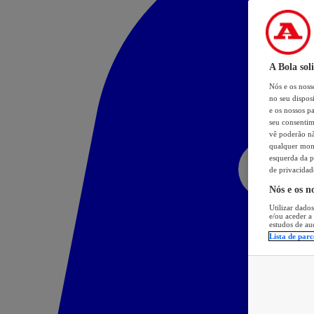
A Bola sol
Nós e os nos
no seu dispos
e os nossos pa
seu consentim
vê poderão não
qualquer mome
esquerda da p
de privacidad
Nós e os n
Utilizar dados
e/ou aceder a
estudos de au
Lista de parc