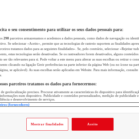
icita o seu consentimento para utilizar os seus dados pessoais para:
sos
298
parceiros armazenamos e acedemos a dados pessoais, como dados de navegação ou identif
itivo. Se selecionar «Aceito», permite que as tecnologias de rastreio suportem as finalidades apr
rceiros tratamos dados para as seguintes finalidades». Se, pelo contrário, selecionar «Rejeitar tud
ento, estas tecnologias serão desativadas. Se os rastreadores forem desativados, alguns conteúdo
 ser tão relevantes para si. Pode voltar a este menu para alterar as suas escolhas ou retirar o con
nto clicando na ligação Gerir preferências na parte inferior da página Web (ou no ícone na part
ágina, se aplicável). As suas escolhas serão aplicadas em Website. Para mais informação, consulte 
e.
ossos parceiros tratamos os dados para fornecermos:
 de geolocalização precisos. Procurar ativamente as características do dispositivo para identifica
 informações num dispositivo. Publicidade e conteúdos personalizados, medição de publicidade e
diência e desenvolvimento de serviços.
eiros (fornecedores)
Mostrar finalidades
Aceito