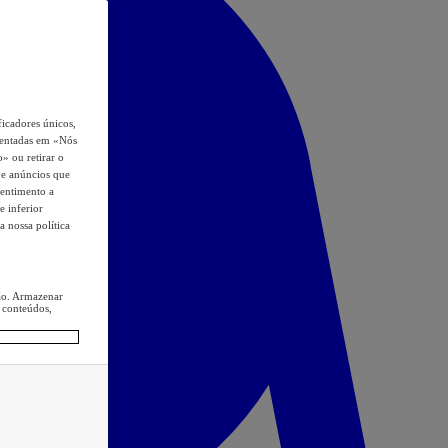
icadores únicos,
esentadas em «Nós
o» ou retirar o
s e anúncios que
sentimento a
e inferior
a nossa política
ção. Armazenar
 conteúdos,