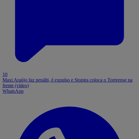
10
Maxi Araújo faz penálti, é expulso e Stopira coloca o Torreense na
frente (vídeo)
WhatsApp